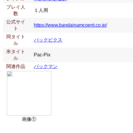
プレイ人
１人用
数
公式サイ
https://www.bandainamcoent.co.jp/
ト
同タイト
パックピクス
ル
米タイト
Pac-Pix
ル
関連作品
パックマン
画像①