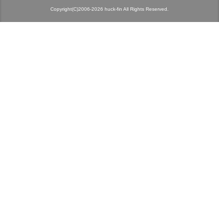
Copyright(C)2006-2026 huck-fin All Rights Reserved.