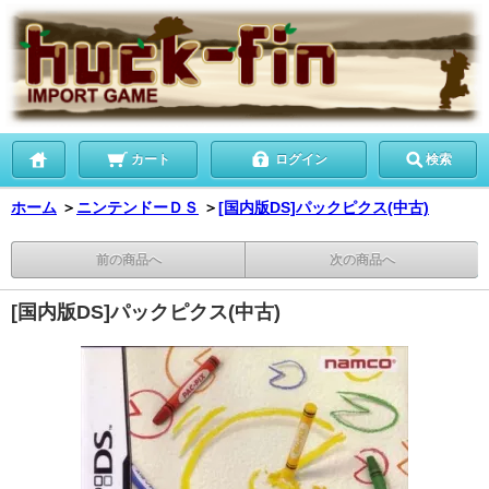
カート
ログイン
検索
ホーム
＞
ニンテンドーＤＳ
＞
[国内版DS]パックピクス(中古)
前の商品へ
次の商品へ
[国内版DS]パックピクス(中古)