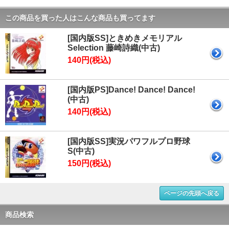
この商品を買った人はこんな商品も買ってます
[国内版SS]ときめきメモリアル
Selection 藤崎詩織(中古)
140円(税込)
[国内版PS]Dance! Dance! Dance!
(中古)
140円(税込)
[国内版SS]実況パワフルプロ野球
S(中古)
150円(税込)
ページの先頭へ戻る
商品検索