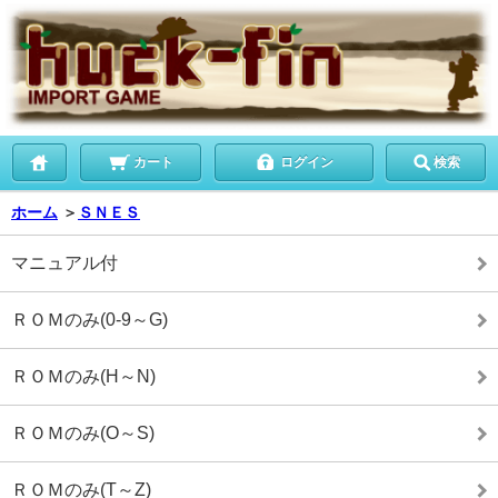
カート
ログイン
検索
ホーム
＞
ＳＮＥＳ
マニュアル付
ＲＯＭのみ(0-9～G)
ＲＯＭのみ(H～N)
ＲＯＭのみ(O～S)
ＲＯＭのみ(T～Z)