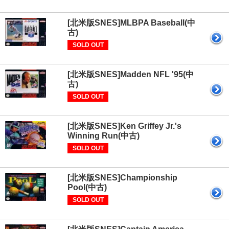
[北米版SNES]MLBPA Baseball(中
古)
SOLD OUT
[北米版SNES]Madden NFL '95(中
古)
SOLD OUT
[北米版SNES]Ken Griffey Jr.'s
Winning Run(中古)
SOLD OUT
[北米版SNES]Championship
Pool(中古)
SOLD OUT