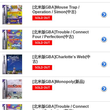
[北米版GBA]Mouse Trap /
Operation / Simon(中古)
SOLD OUT
[北米版GBA]Trouble / Connect
Four / Perfection(中古)
SOLD OUT
[北米版GBA]Charlotte's Web(中
古)
SOLD OUT
[北米版GBA]Monopoly(新品)
SOLD OUT
[北米版GBA]Trouble / Connect