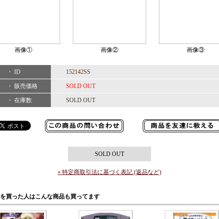
画像①
画像②
画像③
・ ID
152142SS
・ 販売価格
SOLD OUT
・ 在庫数
SOLD OUT
SOLD OUT
» 特定商取引法に基づく表記 (返品など)
を買った人はこんな商品も買ってます