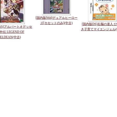
[国内版N64]デュアルヒーロー
ズ[カセットのみ](中古)
[国内版DS]右脳の達人 
SS]アルバートオデッセ
き子育てマイエンジェル(
外伝 LEGEND OF
ELDEAN(中古)