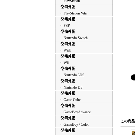
・ PlayStation
・ PlayStation Vita
・ PSP
・ Nintendo Switch
・ WiiU
・ Wii
・ Nintendo 3DS
・ Nintendo DS
・ Game Cube
・ GameBoyAdvance
この商品
・ GameBoy / Color