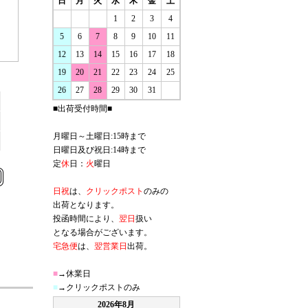
日
月
火
水
木
金
土
1
2
3
4
5
6
7
8
9
10
11
12
13
14
15
16
17
18
19
20
21
22
23
24
25
26
27
28
29
30
31
■出荷受付時間■
月曜日～土曜日:15時まで
日曜日及び祝日:14時まで
定
休
日：
火
曜日
日祝
は、
クリックポスト
のみの
出荷となります。
投函時間により、
翌日
扱い
となる場合がございます。
宅急便
は、
翌営業日
出荷。
■
→休業日
■
→クリックポストのみ
2026年8月