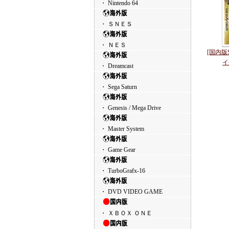
・ Nintendo 64
・ ＳＮＥＳ
・ ＮＥＳ
[国内版
イ
・ Dreamcast
・ Sega Saturn
・ Genesis / Mega Drive
・ Master System
・ Game Gear
・ TurboGrafx-16
・ DVD VIDEO GAME
・ ＸＢＯＸ ＯＮＥ