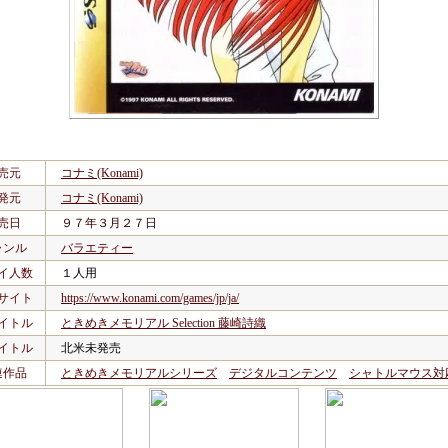
売元
コナミ(Konami)
発元
コナミ(Konami)
売日
９７年３月２７日
ャンル
バラエティー
イ人数
１人用
サイト
https://www.konami.com/games/jp/ja/
イトル
ときめきメモリアル Selection 藤崎詩織
イトル
北米未発売
連作品
ときめきメモリアルシリーズ
デジタルコンテンツ
シャトルマウス対