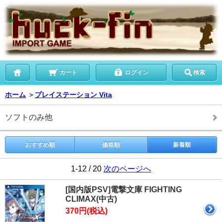
カート
ログイン
検索
ホーム
＞
プレイステーション Vita
ソフトのみ他
おすすめ順
価格順
新着順
1-12 / 20
次のページへ
[国内版PSV]電撃文庫 FIGHTING
CLIMAX(中古)
370円(税込)