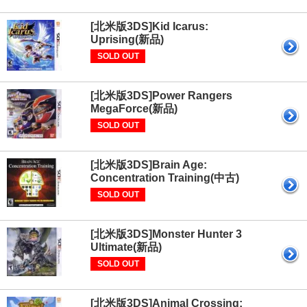
[北米版3DS]Kid Icarus:
Uprising(新品)
SOLD OUT
[北米版3DS]Power Rangers
MegaForce(新品)
SOLD OUT
[北米版3DS]Brain Age:
Concentration Training(中古)
SOLD OUT
[北米版3DS]Monster Hunter 3
Ultimate(新品)
SOLD OUT
[北米版3DS]Animal Crossing: