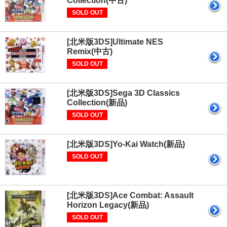
Collection(中古)
SOLD OUT
[北米版3DS]Ultimate NES
Remix(中古)
SOLD OUT
[北米版3DS]Sega 3D Classics
Collection(新品)
SOLD OUT
[北米版3DS]Yo-Kai Watch(新品)
SOLD OUT
[北米版3DS]Ace Combat: Assault
Horizon Legacy(新品)
SOLD OUT