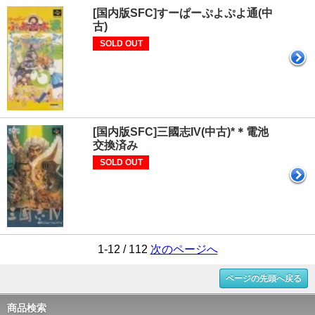
[国内版SFC]すーぱーぷよぷよ通(中
古)
SOLD OUT
[国内版SFC]三國志IV(中古)*＊電池
交換済み
SOLD OUT
1-12 / 112
次のページへ
ページの先頭へ戻る
商品検索