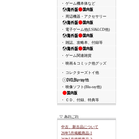
・ ゲーム機本体など
・ 周辺機器・アクセサリー
・ 電子ゲーム他(LSI&LCD他)
・ 雑誌、攻略本、付録等
・ ゲーム関連雑貨
・ 映画＆コミック他グッズ
・ コレクターズトイ他
・ 映像ソフト(Blu-ray他)
・ ＣＤ、付録、特典等
中古、新古品について
26年5月掲載商品-1