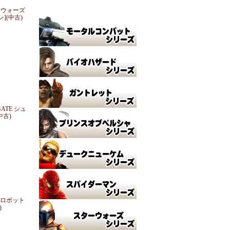
ー ウォーズ
](中古)
GATE シュ
中古)
ーロボット
)