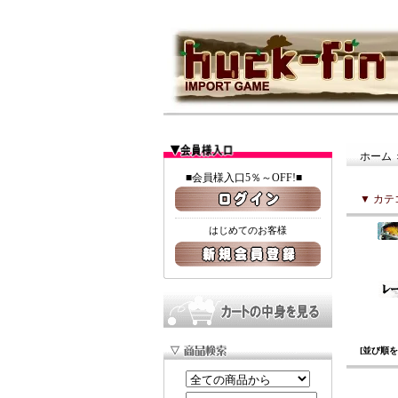
ホーム
■会員様入口5％～OFF!■
▼ カ
はじめてのお客様
[並び順