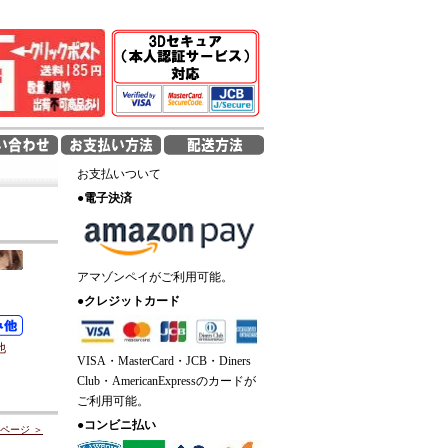
お支払いついて
●
電子決済
アマゾンペイがご利用可能。
●
クレジットカード
他
VISA・MasterCard・JCB・Diners
Club・AmericanExpressのカードが
ご利用可能。
●
コンビニ払い
ページ ＞