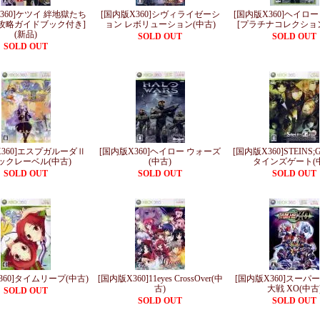
360]ケツイ 絆地獄たち
[国内版X360]シヴィライゼーシ
[国内版X360]ヘイロ
A[攻略ガイドブック付き]
ョン レボリューション(中古)
[プラチナコレクション
(新品)
SOLD OUT
SOLD OUT
SOLD OUT
X360]エスプガルーダⅡ
[国内版X360]ヘイロー ウォーズ
[国内版X360]STEINS;
ックレーベル(中古)
(中古)
タインズゲート(
SOLD OUT
SOLD OUT
SOLD OUT
360]タイムリープ(中古)
[国内版X360]11eyes CrossOver(中
[国内版X360]スーパ
古)
大戦 XO(中古
SOLD OUT
SOLD OUT
SOLD OUT