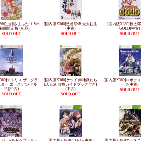
360]虫姫さまふたり Ver
[国内版X360]怒首領蜂 最大往生
[国内版X360]桃太郎
5[初回限定版](新品)
(中古)
GOLD(中古)
SOLD OUT
SOLD OUT
SOLD OUT
360]テトリス ザ・グラ
[国内版X360]ケツイ 絆地獄たち
[国内版X360]ロボテ
ター エース[バンドル
EXTRA[攻略ガイドブック付き]
ーツ(中古)
品](中古)
(中古)
SOLD OUT
SOLD OUT
SOLD OUT
X360]カルドセプトサー
[国内版X360]EVER17(中古)
[国内版X360]エース