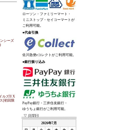
ローソン・ファミリーマート・
ミニストップ・セイコーマートが
ご利用可能。
●
代金引換
ランシーズ
)
佐川急便eコレクトがご利用可能。
●
銀行振り込み
ルズII X
ス[初回限
PayPay銀行・三井住友銀行・
ゆうちょ銀行がご利用可能。
2026年7月