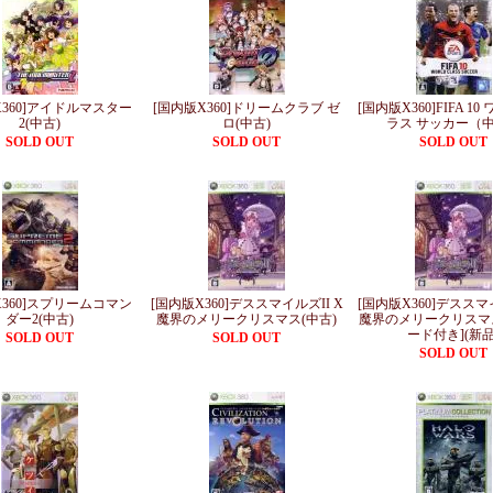
X360]アイドルマスター
[国内版X360]ドリームクラブ ゼ
[国内版X360]FIFA 1
2(中古)
ロ(中古)
ラス サッカー（
SOLD OUT
SOLD OUT
SOLD OUT
X360]スプリームコマン
[国内版X360]デススマイルズII X
[国内版X360]デススマイ
ダー2(中古)
魔界のメリークリスマス(中古)
魔界のメリークリスマス
ード付き](新品
SOLD OUT
SOLD OUT
SOLD OUT