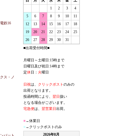
日
月
火
水
木
金
土
1
2
3
4
5
6
7
8
9
10
11
電鉄16
12
13
14
15
16
17
18
19
20
21
22
23
24
25
26
27
28
29
30
31
■出荷受付時間■
月曜日～土曜日:15時まで
日曜日及び祝日:14時まで
定
休
日：
火
曜日
ィクス・ノ
日祝
は、
クリックポスト
のみの
出荷となります。
投函時間により、
翌日
扱い
となる場合がございます。
宅急便
は、
翌営業日
出荷。
■
→休業日
■
→クリックポストのみ
2026年8月
コンバット