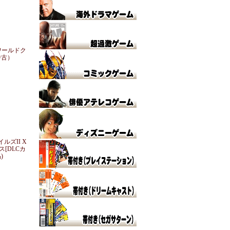
0 ワールドク
中古）
ルズII X
[DLCカ
)