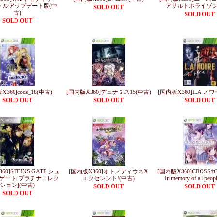
トルアップデート版(中
アサルトホライゾン
SOLD OUT
古)
SOLD OUT
SOLD OUT
X360]code_18(中古)
[国内版X360]デュナミス15(中古)
[国内版X360]L.A.ノ
SOLD OUT
SOLD OUT
SOLD OUT
60]STEINS;GATE シュ
[国内版X360]オトメディウスX
[国内版X360]CROSS†
ゲート[プラチナコレク
エクセレント!(中古)
In memory of all peo
ション](中古)
SOLD OUT
SOLD OUT
SOLD OUT