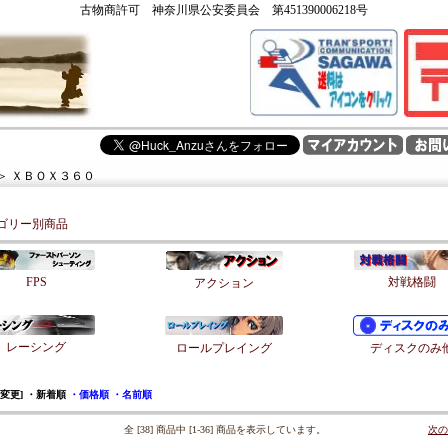
古物商許可 神奈川県公安委員会 第451390006218号
＞
ＸＢＯＸ３６０
テゴリー別商品
FPS
対戦格闘
アクション
レーシング
ロールプレイング
ディスクのみ
を変更]
・新着順
・価格順
・名前順
全 [38] 商品中 [1-36] 商品を表示しています。
次の