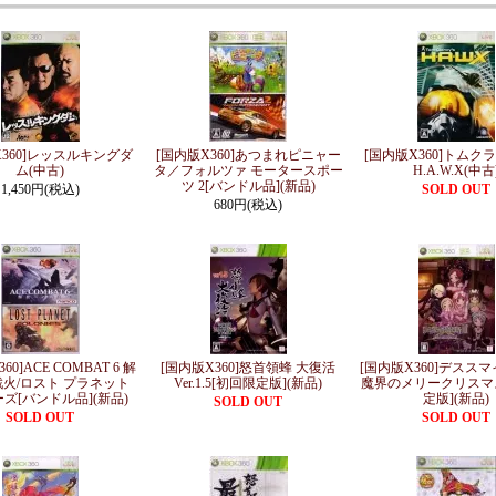
X360]レッスルキングダ
[国内版X360]あつまれピニャー
[国内版X360]トムク
ム(中古)
タ／フォルツァ モータースポー
H.A.W.X(中古
ツ 2[バンドル品](新品)
1,450円(税込)
SOLD OUT
680円(税込)
60]ACE COMBAT 6 解
[国内版X360]怒首領蜂 大復活
[国内版X360]デススマイ
火/ロスト プラネット
Ver.1.5[初回限定版](新品)
魔界のメリークリスマ
ズ[バンドル品](新品)
定版](新品)
SOLD OUT
SOLD OUT
SOLD OUT