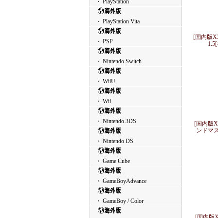
・ PlayStation
・ PlayStation Vita
[国内版X
・ PSP
1.
・ Nintendo Switch
・ WiiU
・ Wii
・ Nintendo 3DS
[国内版X
ンドマス
・ Nintendo DS
・ Game Cube
・ GameBoyAdvance
・ GameBoy / Color
[国内版