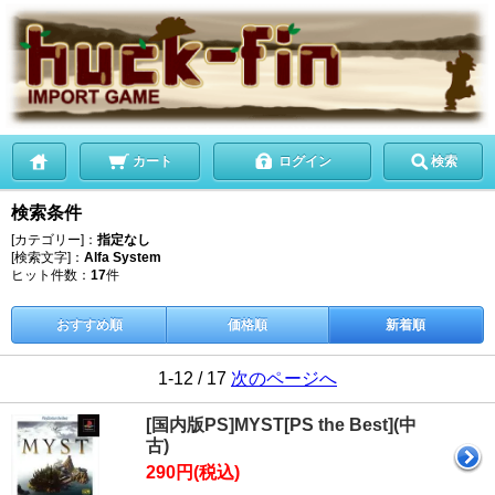
カート
ログイン
検索
検索条件
[カテゴリー]：
指定なし
[検索文字]：
Alfa System
ヒット件数：
17
件
おすすめ順
価格順
新着順
1-12 / 17
次のページへ
[国内版PS]MYST[PS the Best](中
古)
290円(税込)