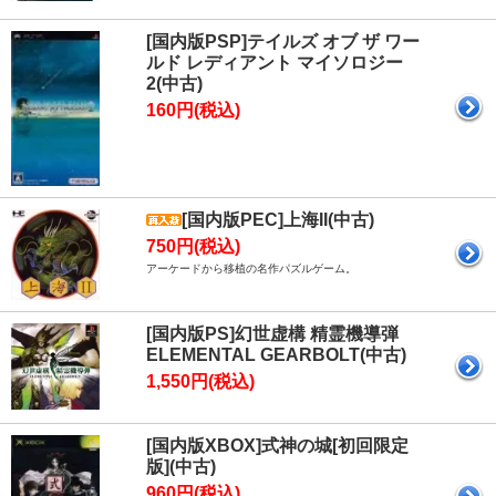
[国内版PSP]テイルズ オブ ザ ワー
ルド レディアント マイソロジー
2(中古)
160円(税込)
[国内版PEC]上海II(中古)
750円(税込)
アーケードから移植の名作パズルゲーム。
[国内版PS]幻世虚構 精霊機導弾
ELEMENTAL GEARBOLT(中古)
1,550円(税込)
[国内版XBOX]式神の城[初回限定
版](中古)
960円(税込)