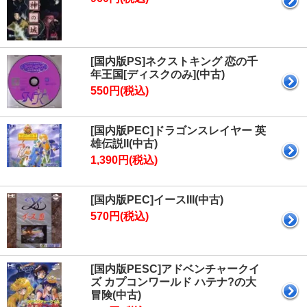
[国内版PS]ネクストキング 恋の千
年王国[ディスクのみ](中古)
550円(税込)
[国内版PEC]ドラゴンスレイヤー 英
雄伝説II(中古)
1,390円(税込)
[国内版PEC]イースIII(中古)
570円(税込)
[国内版PESC]アドベンチャークイ
ズ カプコンワールド ハテナ?の大
冒険(中古)