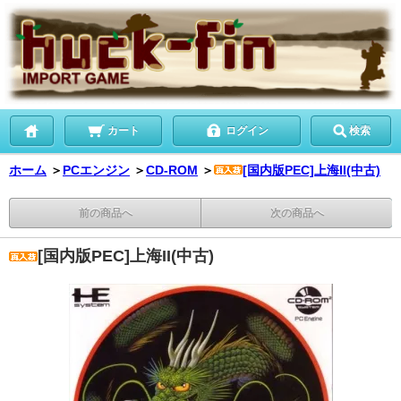
カート
ログイン
検索
ホーム
＞
PCエンジン
＞
CD-ROM
＞
[国内版PEC]上海II(中古)
前の商品へ
次の商品へ
[国内版PEC]上海II(中古)