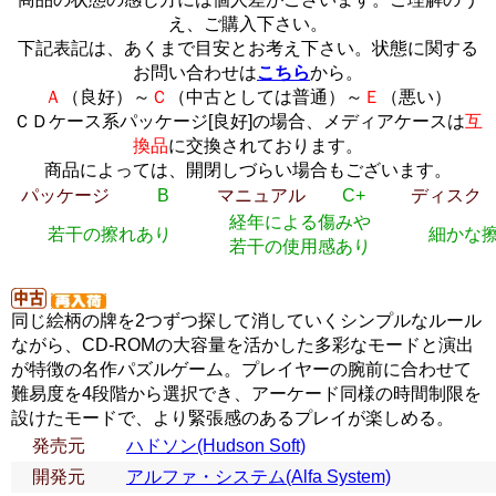
え、ご購入下さい。
下記表記は、あくまで目安とお考え下さい。状態に関する
お問い合わせは
こちら
から。
Ａ
（良好）～
Ｃ
（中古としては普通）～
Ｅ
（悪い）
ＣＤケース系パッケージ[良好]の場合、メディアケースは
互
換品
に交換されております。
商品によっては、開閉しづらい場合もございます。
パッケージ
B
マニュアル
C+
ディスク
経年による傷みや
若干の擦れあり
細かな
若干の使用感あり
同じ絵柄の牌を2つずつ探して消していくシンプルなルール
ながら、CD-ROMの大容量を活かした多彩なモードと演出
が特徴の名作パズルゲーム。プレイヤーの腕前に合わせて
難易度を4段階から選択でき、アーケード同様の時間制限を
設けたモードで、より緊張感のあるプレイが楽しめる。
発売元
ハドソン(Hudson Soft)
開発元
アルファ・システム(Alfa System)