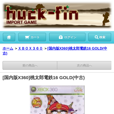
カート
ログイン
検索
ホーム
＞
ＸＢＯＸ３６０
＞
[国内版X360]桃太郎電鉄16 GOLD(中
古)
前の商品へ
次の商品へ
[国内版X360]桃太郎電鉄16 GOLD(中古)