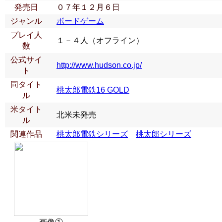
発売日
０７年１２月６日
ジャンル
ボードゲーム
プレイ人
１－４人（オフライン）
数
公式サイ
http://www.hudson.co.jp/
ト
同タイト
桃太郎電鉄16 GOLD
ル
米タイト
北米未発売
ル
関連作品
桃太郎電鉄シリーズ
桃太郎シリーズ