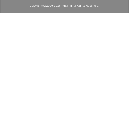
Copyright(C)2006-2026 huck-fin All Rights Reserved.