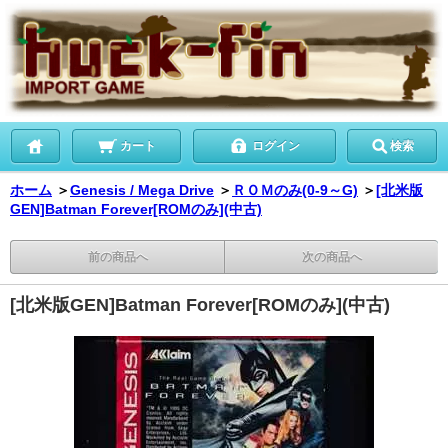
カート
ログイン
検索
ホーム
＞
Genesis / Mega Drive
＞
ＲＯＭのみ(0-9～G)
＞
[北米版
GEN]Batman Forever[ROMのみ](中古)
前の商品へ
次の商品へ
[北米版GEN]Batman Forever[ROMのみ](中古)