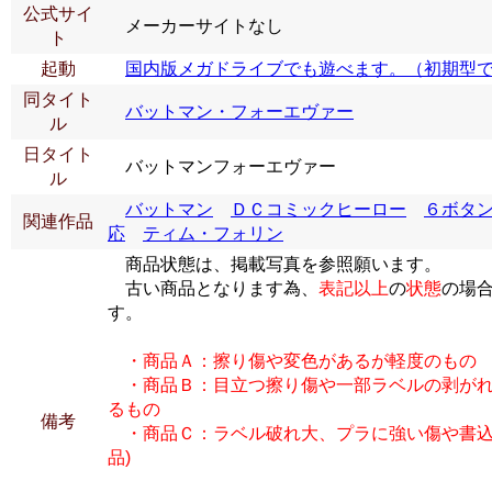
公式サイ
メーカーサイトなし
ト
起動
国内版メガドライブでも遊べます。（初期型
同タイト
バットマン・フォーエヴァー
ル
日タイト
バットマンフォーエヴァー
ル
バットマン
ＤＣコミックヒーロー
６ボタ
関連作品
応
ティム・フォリン
商品状態は、掲載写真を参照願います。
古い商品となります為、
表記以上
の
状態
の場
す。
・商品Ａ：擦り傷や変色があるが軽度のもの
・商品Ｂ：目立つ擦り傷や一部ラベルの剥がれ
るもの
備考
・商品Ｃ：ラベル破れ大、プラに強い傷や書込
品)