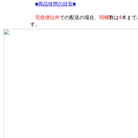
■商品状態の目安■
宅急便以外
での配送の場合、
同梱
数は
4
本まで
す。