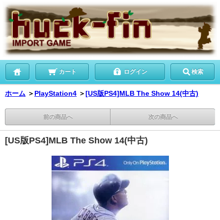
カート
ログイン
検索
ホーム
＞
PlayStation4
＞
[US版PS4]MLB The Show 14(中古)
前の商品へ
次の商品へ
[US版PS4]MLB The Show 14(中古)