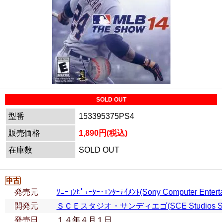
SOLD OUT
型番
153395375PS4
販売価格
1,890円(税込)
在庫数
SOLD OUT
発売元
ｿﾆｰｺﾝﾋﾟｭｰﾀｰ･ｴﾝﾀｰﾃｲﾒﾝﾄ(Sony Computer Entert
開発元
ＳＣＥスタジオ・サンディエゴ(SCE Studios San
発売日
１４年４月１日