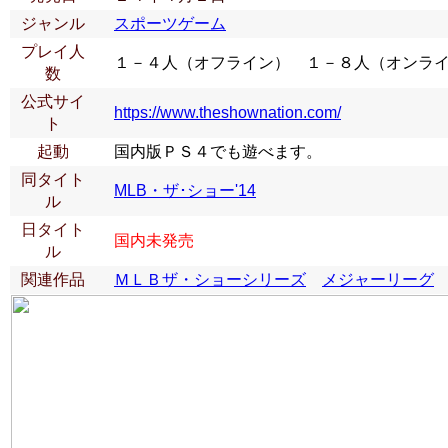
ジャンル
スポーツゲーム
プレイ人
１－４人（オフライン） １－８人（オンラ
数
公式サイ
https://www.theshownation.com/
ト
起動
国内版ＰＳ４でも遊べます。
同タイト
MLB・ザ･ショー'14
ル
日タイト
国内未発売
ル
関連作品
ＭＬＢザ・ショーシリーズ
メジャーリーグ