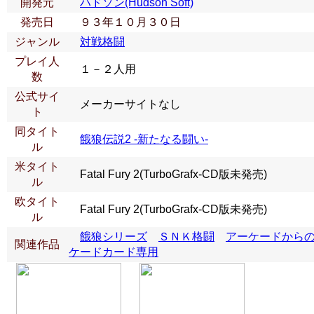
開発元
ハドソン(Hudson Soft)
発売日
９３年１０月３０日
ジャンル
対戦格闘
プレイ人
１－２人用
数
公式サイ
メーカーサイトなし
ト
同タイト
餓狼伝説2 -新たなる闘い-
ル
米タイト
Fatal Fury 2(TurboGrafx-CD版未発売)
ル
欧タイト
Fatal Fury 2(TurboGrafx-CD版未発売)
ル
餓狼シリーズ
ＳＮＫ格闘
アーケードから
関連作品
ケードカード専用