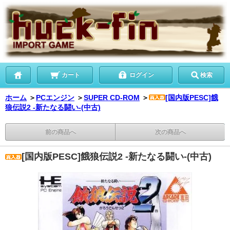
カート
ログイン
検索
ホーム
＞
PCエンジン
＞
SUPER CD-ROM
＞
[国内版PESC]餓
狼伝説2 -新たなる闘い-(中古)
前の商品へ
次の商品へ
[国内版PESC]餓狼伝説2 -新たなる闘い-(中古)