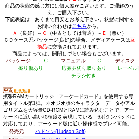
商品の状態の感じ方には個人差がございます。ご理解のう
え、ご購入下さい。
下記表記は、あくまで目安とお考え下さい。状態に関する
お問い合わせは
こちら
から。
Ａ
（良好）～
Ｃ
（中古としては普通）～
Ｅ
（悪い）
ＣＤケース系パッケージ[良好]の場合、メディアケースは
互
換品
に交換されております。
商品によっては、開閉しづらい場合もございます。
パッケージ
C
マニュアル
C
ディスク
擦り傷あり
応募券切り取りあり
レーベル
チラシ付き
拡張RAMカートリッジ「アーケードカード」を使用する専
用タイトル第1弾。ネオジオ版のキャラクターデータやアル
ゴリズムを大容量CD-ROMとRAMに読み込むことで、アー
ケードに近い高い移植度を実現している。6ボタンパッドに
対応しており、アーケード版に近い操作感でプレイ可能。
発売元
ハドソン(Hudson Soft)