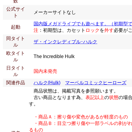
数
公式サイ
メーカーサイトなし
ト
国内版メガドライブでも遊べます。（初期型
起動
注
：初期型は、カセット
ロック
を
外す
必要が
同タイト
ザ・インクレディブル･ハルク
ル
欧タイト
The Incredible Hulk
ル
日タイト
国内未発売
ル
関連作品
ハルク(Hulk)
マーベルコミックヒーローズ
商品状態は、掲載写真を参照願います。
古い商品となります為、
表記以上
の
状態
の場
す。
・商品Ａ：擦り傷や変色があるが軽度のもの
・商品Ｂ：目立つ擦り傷や一部ラベルの剥がれ
るもの