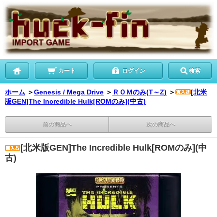
カート
ログイン
検索
ホーム
＞
Genesis / Mega Drive
＞
ＲＯＭのみ(T～Z)
＞
[北米
版GEN]The Incredible Hulk[ROMのみ](中古)
前の商品へ
次の商品へ
[北米版GEN]The Incredible Hulk[ROMのみ](中
古)