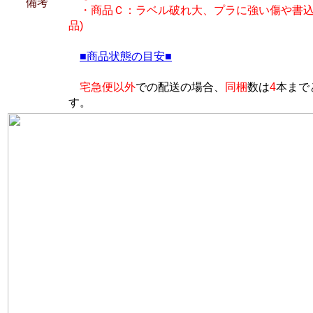
備考
・商品Ｃ：ラベル破れ大、プラに強い傷や書込
品)
■商品状態の目安■
宅急便以外
での配送の場合、
同梱
数は
4
本まで
す。