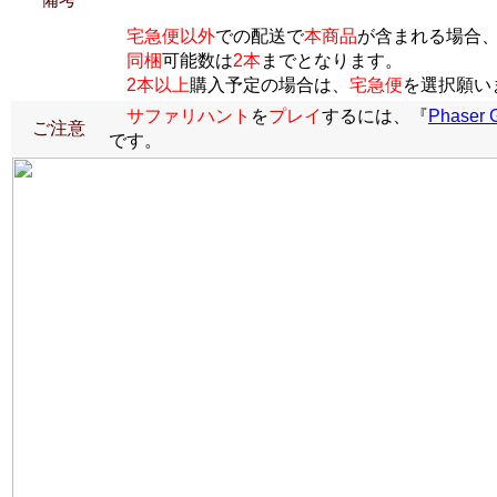
宅急便以外
での配送で
本商品
が含まれる場合
同梱
可能数は
2本
までとなります。
2本以上
購入予定の場合は、
宅急便
を選択願い
サファリハント
を
プレイ
するには、『
Phaser 
ご注意
です。