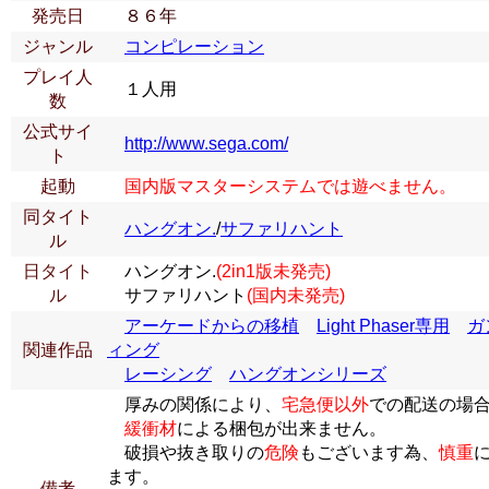
発売日
８６年
ジャンル
コンピレーション
プレイ人
１人用
数
公式サイ
http://www.sega.com/
ト
起動
国内版マスターシステムでは遊べません。
同タイト
ハングオン.
/
サファリハント
ル
日タイト
ハングオン.
(2in1版未発売)
ル
サファリハント
(国内未発売)
アーケードからの移植
Light Phaser専用
ガ
関連作品
ィング
レーシング
ハングオンシリーズ
厚みの関係により、
宅急便以外
での配送の場
緩衝材
による梱包が出来ません。
破損や抜き取りの
危険
もございます為、
慎重
ます。
備考