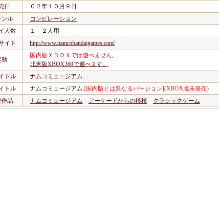
売日
０２年１０月９日
ャンル
コンピレーション
イ人数
１－２人用
サイト
http://www.namcobandaigames.com/
国内版ＸＢＯＸでは遊べません。
起動
北米版XBOX360で遊べます。
イトル
ナムコミュージアム.
イトル
ナムコミュージアム.
[国内版とは異なるバージョン](XBOX版未発売)
連作品
ナムコミュージアム
アーケードからの移植
クラシックゲーム