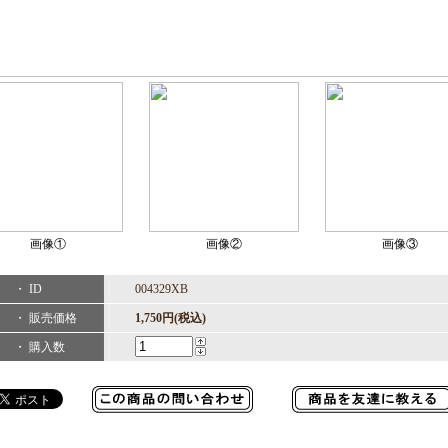
画像①
画像②
画像③
・ ID
004329XB
・ 販売価格
1,750円(税込)
・ 購入数