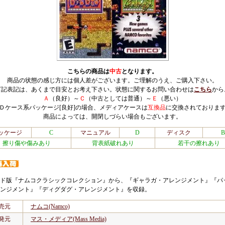
こちらの商品は
中古
となります。
商品の状態の感じ方には個人差がございます。ご理解のうえ、ご購入下さい。
下記表記は、あくまで目安とお考え下さい。状態に関するお問い合わせは
こちら
から
Ａ
（良好）～
Ｃ
（中古としては普通）～
Ｅ
（悪い）
Ｄケース系パッケージ[良好]の場合、メディアケースは
互換品
に交換されておりま
商品によっては、開閉しづらい場合もございます。
ッケージ
C
マニュアル
D
ディスク
B
擦り傷や傷みあり
背表紙破れあり
若干の擦れあり
ド版『ナムコクラシックコレクション』から、『ギャラガ・アレンジメント』『パ
ンジメント』『ディグダグ・アレンジメント』を収録。
売元
ナムコ(Namco)
発元
マス・メディア(Mass Media)