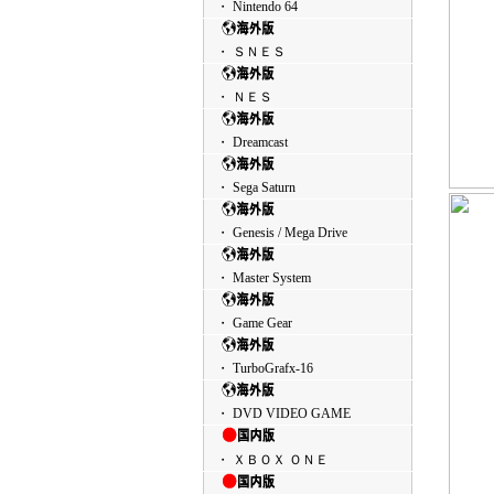
・ Nintendo 64
・ ＳＮＥＳ
・ ＮＥＳ
・ Dreamcast
・ Sega Saturn
・ Genesis / Mega Drive
・ Master System
・ Game Gear
・ TurboGrafx-16
・ DVD VIDEO GAME
・ ＸＢＯＸ ＯＮＥ