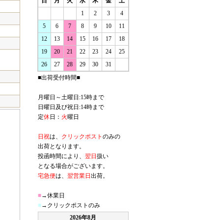
日
月
火
水
木
金
土
1
2
3
4
5
6
7
8
9
10
11
12
13
14
15
16
17
18
19
20
21
22
23
24
25
26
27
28
29
30
31
■出荷受付時間■
月曜日～土曜日:15時まで
日曜日及び祝日:14時まで
定
休
日：
火
曜日
日祝
は、
クリックポスト
のみの
出荷となります。
投函時間により、
翌日
扱い
となる場合がございます。
宅急便
は、
翌営業日
出荷。
■
→休業日
■
→クリックポストのみ
2026年8月