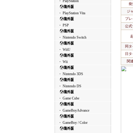
・ PlayStation
発
ジ
・ PlayStation Vita
プレ
・ PSP
公式
・ Nintendo Switch
同タ
・ WiiU
日タ
関
・ Wii
・ Nintendo 3DS
・ Nintendo DS
・ Game Cube
・ GameBoyAdvance
・ GameBoy / Color