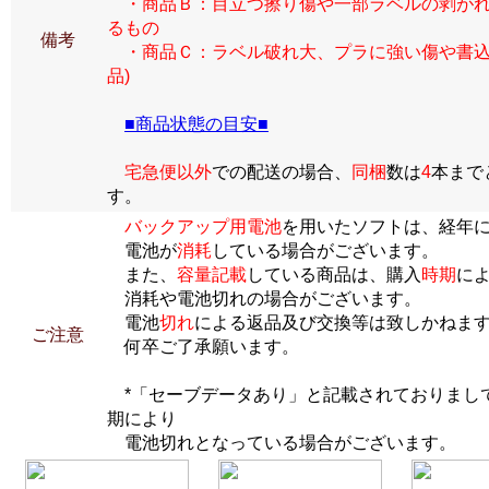
・商品Ｂ：目立つ擦り傷や一部ラベルの剥がれ
るもの
備考
・商品Ｃ：ラベル破れ大、プラに強い傷や書込
品)
■商品状態の目安■
宅急便以外
での配送の場合、
同梱
数は
4
本まで
す。
バックアップ用電池
を用いたソフトは、経年
電池が
消耗
している場合がございます。
また、
容量記載
している商品は、購入
時期
に
消耗や電池切れの場合がございます。
電池
切れ
による返品及び交換等は致しかねま
ご注意
何卒ご了承願います。
*「セーブデータあり」と記載されておりまし
期により
電池切れとなっている場合がございます。