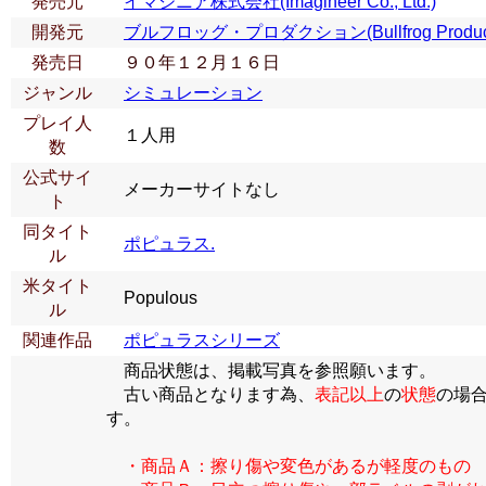
発売元
イマジニア株式会社(Imagineer Co., Ltd.)
開発元
ブルフロッグ・プロダクション(Bullfrog Product
発売日
９０年１２月１６日
ジャンル
シミュレーション
プレイ人
１人用
数
公式サイ
メーカーサイトなし
ト
同タイト
ポピュラス.
ル
米タイト
Populous
ル
関連作品
ポピュラスシリーズ
商品状態は、掲載写真を参照願います。
古い商品となります為、
表記以上
の
状態
の場
す。
・商品Ａ：擦り傷や変色があるが軽度のもの