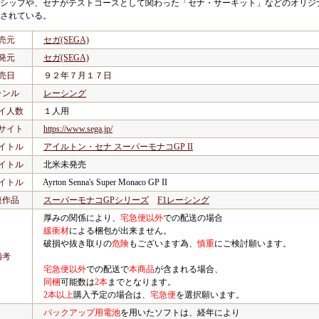
シップや、セナがテストコースとして関わった「セナ・サーキット」などのオリジ
されている。
売元
セガ(SEGA)
発元
セガ(SEGA)
売日
９２年７月１７日
ャンル
レーシング
イ人数
１人用
サイト
https://www.sega.jp/
イトル
アイルトン・セナ スーパーモナコGP II
イトル
北米未発売
イトル
Ayrton Senna's Super Monaco GP II
連作品
スーパーモナコGPシリーズ
F1レーシング
厚みの関係により、
宅急便以外
での配送の場合
緩衝材
による梱包が出来ません。
破損や抜き取りの
危険
もございます為、
慎重
にご検討願います。
備考
宅急便以外
での配送で
本商品
が含まれる場合、
同梱
可能数は
2本
までとなります。
2本以上
購入予定の場合は、
宅急便
を選択願います。
バックアップ用電池
を用いたソフトは、経年により