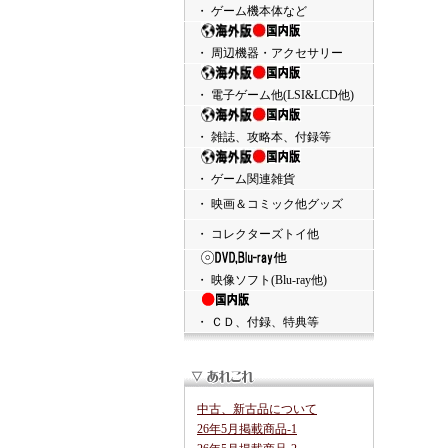
・ ゲーム機本体など
・ 周辺機器・アクセサリー
・ 電子ゲーム他(LSI&LCD他)
・ 雑誌、攻略本、付録等
・ ゲーム関連雑貨
・ 映画＆コミック他グッズ
・ コレクターズトイ他
・ 映像ソフト(Blu-ray他)
・ ＣＤ、付録、特典等
中古、新古品について
26年5月掲載商品-1