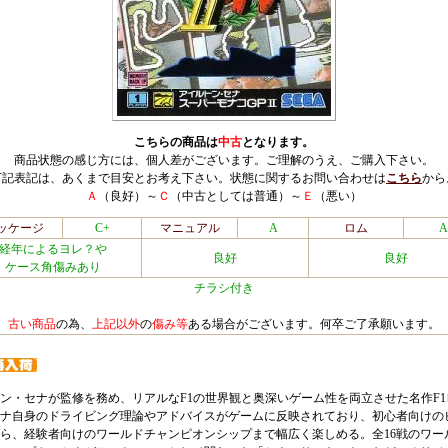
こちらの商品は
中古
となります。
商品状態の感じ方には、個人差がございます。ご理解のうえ、ご購入下さい。
下記表記は、あくまで目安とお考え下さい。状態に関するお問い合わせは
こちら
から
Ａ
（良好）～
Ｃ
（中古としては普通）～
Ｅ
（悪い）
ッケージ
C+
マニュアル
A
ロム
A
経年によるヨレ？や
良好
良好
ケース角傷みあり
チラシ付き
古い商品
の為、
上記以外
の
傷み等
ある場合がございます。何卒ご了承願います。
ン・セナが監修を務め、リアルなF1の世界観と奥深いゲーム性を両立させた名作F1
ナ自身のドライビング理論やアドバイスがゲームに反映されており、初心者向けの
ら、経験者向けのワールドチャンピオンシップまで幅広く楽しめる。全16戦のワー