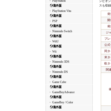
・ PlayStation
ンピオン
スも収録
・ PlayStation Vita
発
開
・ PSP
発
・ Nintendo Switch
ジ
プレ
・ WiiU
公式
同タ
・ Wii
米タ
・ Nintendo 3DS
欧タ
関
・ Nintendo DS
・ Game Cube
・ GameBoyAdvance
・ GameBoy / Color