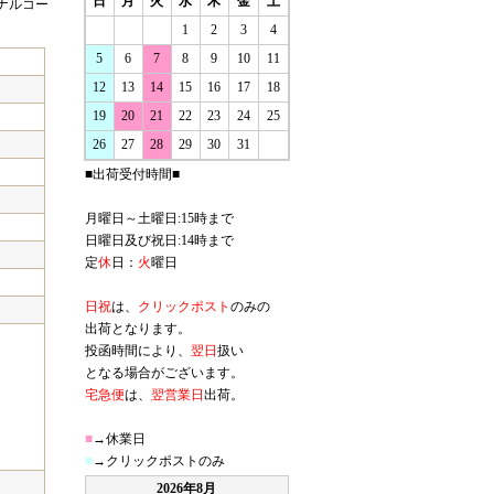
日
月
火
水
木
金
土
ナルコー
1
2
3
4
5
6
7
8
9
10
11
12
13
14
15
16
17
18
19
20
21
22
23
24
25
26
27
28
29
30
31
■出荷受付時間■
月曜日～土曜日:15時まで
日曜日及び祝日:14時まで
定
休
日：
火
曜日
日祝
は、
クリックポスト
のみの
出荷となります。
投函時間により、
翌日
扱い
となる場合がございます。
宅急便
は、
翌営業日
出荷。
■
→休業日
■
→クリックポストのみ
2026年8月