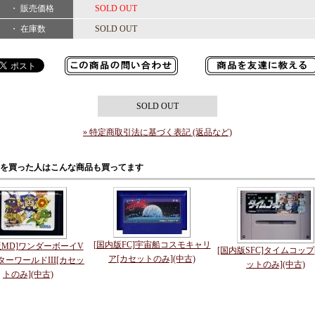
・ 販売価格
SOLD OUT
・ 在庫数
SOLD OUT
SOLD OUT
» 特定商取引法に基づく表記 (返品など)
を買った人はこんな商品も買ってます
[国内版FC]宇宙船コスモキャリ
版MD]ワンダーボーイV
[国内版SFC]タイムコップ
ア[カセットのみ](中古)
ーワールドIII[カセッ
ットのみ](中古)
トのみ](中古)