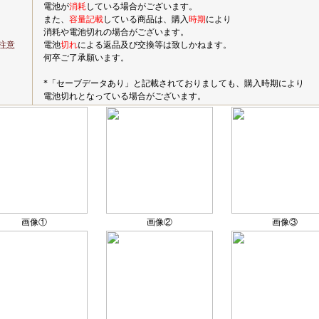
電池が
消耗
している場合がございます。
また、
容量記載
している商品は、購入
時期
により
消耗や電池切れの場合がございます。
注意
電池
切れ
による返品及び交換等は致しかねます。
何卒ご了承願います。
*「セーブデータあり」と記載されておりましても、購入時期により
電池切れとなっている場合がございます。
画像①
画像②
画像③