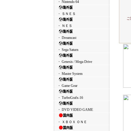
・ Nintendo 64
・ ＳＮＥＳ
ご
・ ＮＥＳ
・ Dreamcast
・ Sega Saturn
・ Genesis / Mega Drive
・ Master System
・ Game Gear
・ TurboGrafx-16
・ DVD VIDEO GAME
・ ＸＢＯＸ ＯＮＥ