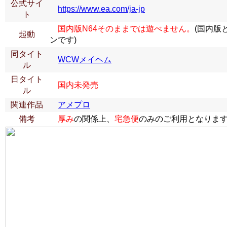
公式サイ
https://www.ea.com/ja-jp
ト
国内版N64そのままでは遊べません。
(国内版
起動
ンです)
同タイト
WCWメイヘム
ル
日タイト
国内未発売
ル
関連作品
アメプロ
備考
厚み
の関係上、
宅急便
のみのご利用となりま