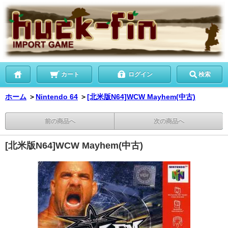
カート
ログイン
検索
ホーム
＞
Nintendo 64
＞
[北米版N64]WCW Mayhem(中古)
前の商品へ
次の商品へ
[北米版N64]WCW Mayhem(中古)