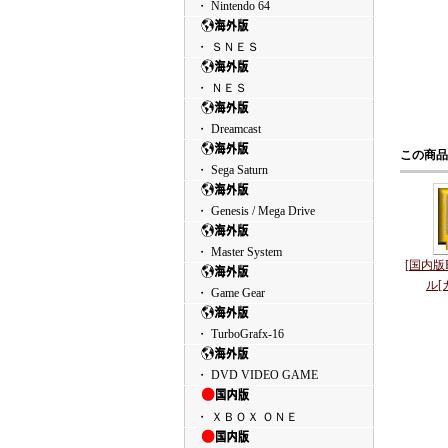
・ Nintendo 64
・ ＳＮＥＳ
・ ＮＥＳ
・ Dreamcast
この商品
・ Sega Saturn
・ Genesis / Mega Drive
・ Master System
[国内版
ル[
・ Game Gear
・ TurboGrafx-16
・ DVD VIDEO GAME
・ ＸＢＯＸ ＯＮＥ