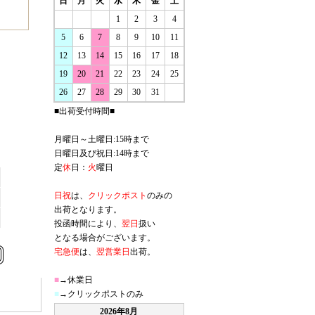
日
月
火
水
木
金
土
1
2
3
4
5
6
7
8
9
10
11
12
13
14
15
16
17
18
19
20
21
22
23
24
25
26
27
28
29
30
31
■出荷受付時間■
月曜日～土曜日:15時まで
日曜日及び祝日:14時まで
定
休
日：
火
曜日
日祝
は、
クリックポスト
のみの
出荷となります。
投函時間により、
翌日
扱い
となる場合がございます。
宅急便
は、
翌営業日
出荷。
■
→休業日
■
→クリックポストのみ
2026年8月