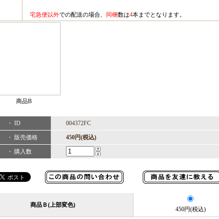
宅急便以外
での配送の場合、
同梱
数は
4
本までとなります。
商品B
・ ID
004372FC
・ 販売価格
450円(税込)
・ 購入数
商品Ｂ(上部変色)
450円(税込)