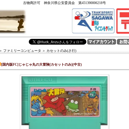
古物商許可 神奈川県公安委員会 第451390006218号
＞
ファミリーコンピュータ
＞
カセットのみ(さ行)
[国内版FC]じゃじゃ丸の大冒険[カセットのみ](中古)