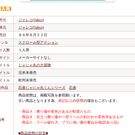
売元
ジャレコ(Jaleco)
発元
ジャレコ(Jaleco)
売日
８６年８月２２日
ャンル
スクロール型アクション
イ人数
１人用
サイト
メーカーサイトなし
イトル
じゃじゃ丸の大冒険
イトル
北米未発売
イトル
欧州未発売
連作品
忍者じゃじゃ丸くんシリーズ
忍者
商品状態は、掲載写真を参照願います。
古い商品となります為、
表記以上
の
状態
の場合もございます。
・商品Ａ：擦り傷や変色があるが軽度のもの
・商品Ｂ：目立つ擦り傷や一部ラベルの剥がれや変色等あるもの
備考
・商品Ｃ：ラベル破れ大、プラに強い傷や書込み他(訳あり品)
■商品状態の目安■