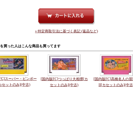
» 特定商取引法に基づく表記 (返品など)
を買った人はこんな商品も買ってます
FC]スーパー・ピンボー
[国内版FC]つっぱり大相撲[カ
[国内版FC]高橋名人の
カセットのみ](中古)
セットのみ](中古)
II[カセットのみ](中古