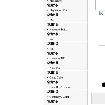
・ PlayStation
・ PlayStation Vita
・ PSP
・ Nintendo Switch
・ WiiU
・ Wii
・ Nintendo 3DS
・ Nintendo DS
・ Game Cube
・ GameBoyAdvance
・ GameBoy / Color