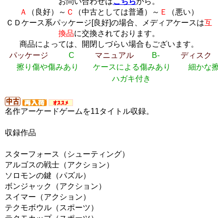
お問い合わせは
こちら
から。
Ａ
（良好）～
Ｃ
（中古としては普通）～
Ｅ
（悪い）
ＣＤケース系パッケージ[良好]の場合、メディアケースは
互
換品
に交換されております。
商品によっては、開閉しづらい場合もございます。
パッケージ
C
マニュアル
B-
ディスク
擦り傷や傷みあり
ケースによる傷みあり
細かな
ハガキ付き
名作アーケードゲームを11タイトル収録。
収録作品
スターフォース（シューティング）
アルゴスの戦士（アクション）
ソロモンの鍵（パズル）
ボンジャック（アクション）
スイマー（アクション）
テクモボウル（スポーツ）