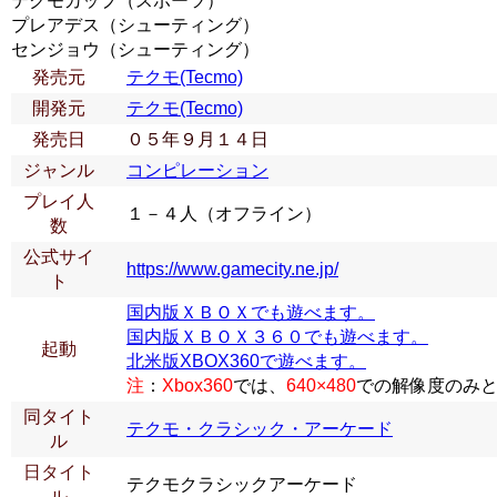
テクモカップ（スポーツ）
プレアデス（シューティング）
センジョウ（シューティング）
発売元
テクモ(Tecmo)
開発元
テクモ(Tecmo)
発売日
０５年９月１４日
ジャンル
コンピレーション
プレイ人
１－４人（オフライン）
数
公式サイ
https://www.gamecity.ne.jp/
ト
国内版ＸＢＯＸでも遊べます。
国内版ＸＢＯＸ３６０でも遊べます。
起動
北米版XBOX360で遊べます。
注
：
Xbox360
では、
640×480
での解像度のみ
同タイト
テクモ・クラシック・アーケード
ル
日タイト
テクモクラシックアーケード
ル