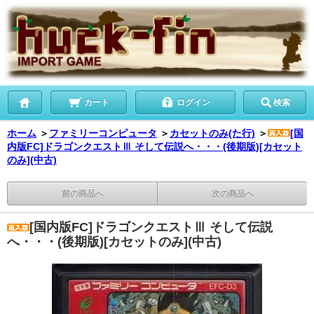
カート
ログイン
検索
ホーム
＞
ファミリーコンピュータ
＞
カセットのみ(た行)
＞
[国
内版FC]ドラゴンクエストⅢ そして伝説へ・・・(後期版)[カセット
のみ](中古)
前の商品へ
次の商品へ
[国内版FC]ドラゴンクエストⅢ そして伝説
へ・・・(後期版)[カセットのみ](中古)