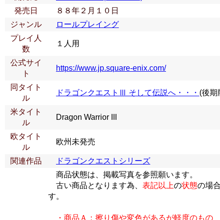
発売日
８８年２月１０日
ジャンル
ロールプレイング
プレイ人
１人用
数
公式サイ
https://www.jp.square-enix.com/
ト
同タイト
ドラゴンクエストⅢ そして伝説へ・・・
(後期
ル
米タイト
Dragon Warrior III
ル
欧タイト
欧州未発売
ル
関連作品
ドラゴンクエストシリーズ
商品状態は、掲載写真を参照願います。
古い商品となります為、
表記以上
の
状態
の場
す。
・商品Ａ：擦り傷や変色があるが軽度のもの