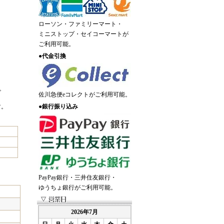
ローソン・ファミリーマート・
ミニストップ・セイコーマートが
ご利用可能。
●
代金引換
。
佐川急便eコレクトがご利用可能。
す。
●
銀行振り込み
PayPay銀行・三井住友銀行・
ゆうちょ銀行がご利用可能。
2026年7月