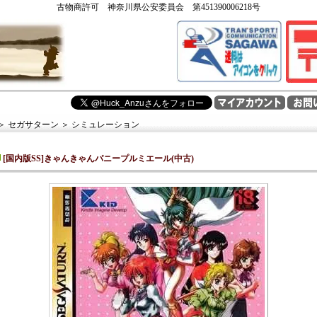
古物商許可 神奈川県公安委員会 第451390006218号
＞
セガサターン
＞
シミュレーション
[国内版SS]きゃんきゃんバニープルミエール(中古)