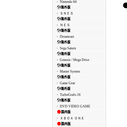
・ Nintendo 64
・ ＳＮＥＳ
・ ＮＥＳ
・ Dreamcast
・ Sega Saturn
・ Genesis / Mega Drive
・ Master System
・ Game Gear
・ TurboGrafx-16
・ DVD VIDEO GAME
・ ＸＢＯＸ ＯＮＥ