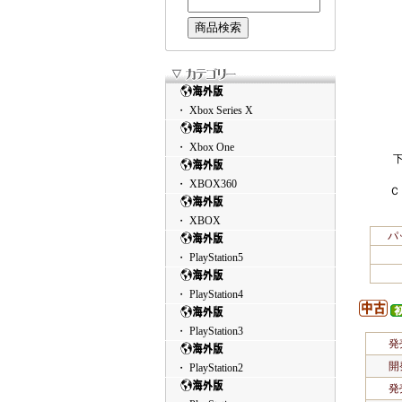
・ Xbox Series X
・ Xbox One
・ XBOX360
Ｃ
・ XBOX
パ
・ PlayStation5
・ PlayStation4
・ PlayStation3
発
開
・ PlayStation2
発