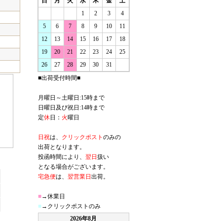
日
月
火
水
木
金
土
1
2
3
4
5
6
7
8
9
10
11
12
13
14
15
16
17
18
19
20
21
22
23
24
25
26
27
28
29
30
31
■出荷受付時間■
月曜日～土曜日:15時まで
日曜日及び祝日:14時まで
定
休
日：
火
曜日
日祝
は、
クリックポスト
のみの
出荷となります。
投函時間により、
翌日
扱い
となる場合がございます。
宅急便
は、
翌営業日
出荷。
■
→休業日
■
→クリックポストのみ
2026年8月