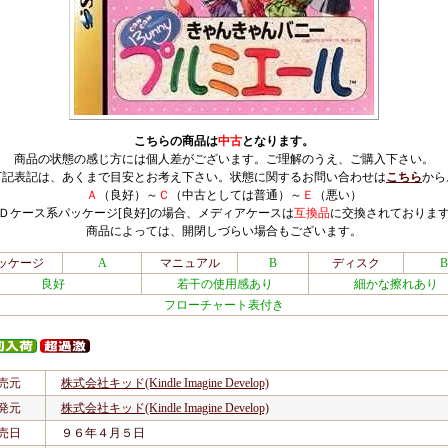
こちらの商品は
中古
となります。
商品の状態の感じ方には個人差がございます。ご理解のうえ、ご購入下さい。
下記表記は、あくまで目安とお考え下さい。状態に関するお問い合わせは
こちら
から
Ａ
（良好）～
Ｃ
（中古としては普通）～
Ｅ
（悪い）
Ｄケース系パッケージ[良好]の場合、メディアケースは
互換品
に交換されておりま
商品によっては、開閉しづらい場合もございます。
ッケージ
A
マニュアル
B
ディスク
B
良好
若干の使用感あり
細かな擦れあり
フローチャート表付き
売元
株式会社キッド(Kindle Imagine Develop)
発元
株式会社キッド(Kindle Imagine Develop)
売日
９６年４月５日