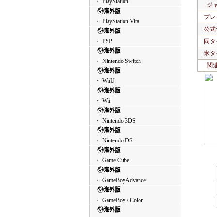
・ PlayStation
ジ
プレ
・ PlayStation Vita
公式
・ PSP
同タ
米タ
・ Nintendo Switch
関
・ WiiU
・ Wii
・ Nintendo 3DS
・ Nintendo DS
・ Game Cube
・ GameBoyAdvance
・ GameBoy / Color