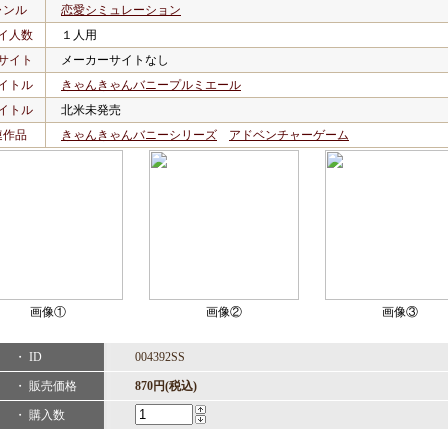
ャンル
恋愛シミュレーション
イ人数
１人用
サイト
メーカーサイトなし
イトル
きゃんきゃんバニープルミエール
イトル
北米未発売
連作品
きゃんきゃんバニーシリーズ
アドベンチャーゲーム
画像①
画像②
画像③
・ ID
004392SS
・ 販売価格
870円(税込)
・ 購入数