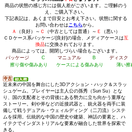
商品の状態の感じ方には個人差がございます。ご理解のう
え、ご購入下さい。
下記表記は、あくまで目安とお考え下さい。状態に関する
お問い合わせは
こちら
から。
Ａ
（良好）～
Ｃ
（中古としては普通）～
Ｅ
（悪い）
ＣＤケース系パッケージ[良好]の場合、メディアケースは
互
換品
に交換されております。
商品によっては、開閉しづらい場合もございます。
パッケージ
C
マニュアル
B
ディスク
擦り傷や傷みあり
ケースによる傷みあり
薄い擦
近未来の中国を舞台にした3Dアクション・ハック＆スラッ
シュゲーム。プレイヤーは主人公の孫秀（Sun Su）とな
り、国の支配者とその背後にある勢力に立ち向かう重厚な
ストーリー。剣や斧などの近接武器と、銃火器を両手に装
備して戦うデュアル・ウェィルディング（二刀流）システ
ムを採用。伝統的な中国の歴史や建築、神話の要素と、ハ
イテクでインダストリアルな要素が融合した世界を探索で
きる。