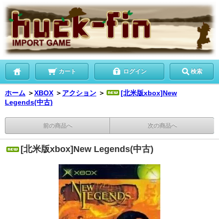
カート
ログイン
検索
ホーム
＞
XBOX
＞
アクション
＞
[北米版xbox]New
Legends(中古)
前の商品へ
次の商品へ
[北米版xbox]New Legends(中古)