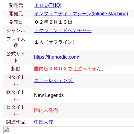
発売元
ＴＨＱ(THQ)
開発元
インフィニティ・マシーン(Infinite Machine)
発売日
０２年２月１９日
ジャンル
アクションアドベンチャー
プレイ人
１人（オフライン）
数
公式サイ
https://thqnordic.com/
ト
起動
国内版ＸＢＯＸでは遊べません。
同タイト
ニューレジェンズ.
ル
欧タイト
New Legends
ル
日タイト
国内未発売
ル
関連作品
中国大陸