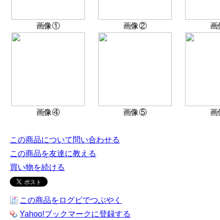
画像①
画像②
画
画像④
画像⑤
画
この商品について問い合わせる
この商品を友達に教える
買い物を続ける
この商品をログピでつぶやく
Yahoo!ブックマークに登録する