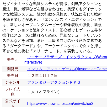
だダイナミックな戦闘システムが特徴。剣戟アクションと
魔法、罠、爆弾などを組み合わせた、奥深くもダイナミッ
クな戦闘システム。敵の行動を見極め、状況に応じた戦術
を練る楽しさがある。『エンハンスド・エディション』で
は、新しいオープニングムービーや映像表現の強化、新規
のロケーションと追加クエスト、初心者でもゲーム世界や
操作にスムーズに慣れるための、詳細なチュートリアルシ
ステムなどを追加。また、上級者向けのやり込み要素であ
る「ダークモード」や、アーケードスタイルで次々と押し
寄せる敵に挑む「アリーナモード」を実装している。
ワーナーブラザーズ・インタラクティブ(Warner 
発売元
Interactive)
開発元
インソムニアック・ゲームズ(Insomniac Game
発売日
１２年４月１７日
ジャンル
ファンタジーアクションＲＰＧ
プレイ人
１人（オフライン）
数
公式サイ
https://www.thewitcher.com/en/witcher2
ト