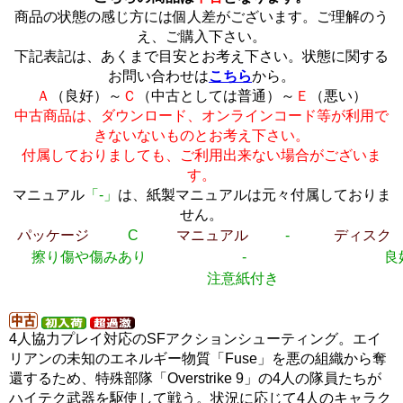
商品の状態の感じ方には個人差がございます。ご理解のう
え、ご購入下さい。
下記表記は、あくまで目安とお考え下さい。状態に関する
お問い合わせは
こちら
から。
Ａ
（良好）～
Ｃ
（中古としては普通）～
Ｅ
（悪い）
中古商品は、ダウンロード、オンラインコード等が利用で
きないないものとお考え下さい。
付属しておりましても、ご利用出来ない場合がございま
す。
マニュアル
「-」
は、紙製マニュアルは元々付属しておりま
せん。
パッケージ
C
マニュアル
-
ディスク
擦り傷や傷みあり
-
良
注意紙付き
4人協力プレイ対応のSFアクションシューティング。エイ
リアンの未知のエネルギー物質「Fuse」を悪の組織から奪
還するため、特殊部隊「Overstrike 9」の4人の隊員たちが
ハイテク武器を駆使して戦う。状況に応じて4人のキャラク