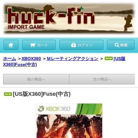
カート
ログイン
検索
ホーム
＞
XBOX360
＞
Ｍレーティングアクション
＞
[US版
X360]Fuse(中古)
前の商品へ
次の商品へ
[US版X360]Fuse(中古)