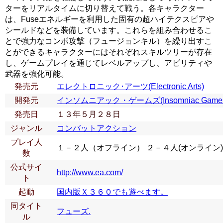
ターをリアルタイムに切り替えて戦う。各キャラクター
は、Fuseエネルギーを利用した固有の超ハイテクスピアや
シールドなどを装備しています。これらを組み合わせるこ
とで強力なコンボ攻撃（フュージョンキル）を繰り出すこ
とができるキャラクターにはそれぞれスキルツリーが存在
し、ゲームプレイを通じてレベルアップし、アビリティや
武器を強化可能。
発売元
エレクトロニック･アーツ(Electronic Arts)
開発元
インソムニアック・ゲームズ(Insomniac Game
発売日
１３年５月２８日
ジャンル
コンバットアクション
プレイ人
１－２人（オフライン） ２－４人(オンライン)
数
公式サイ
http://www.ea.com/
ト
起動
国内版Ｘ３６０でも遊べます。
同タイト
フューズ.
ル