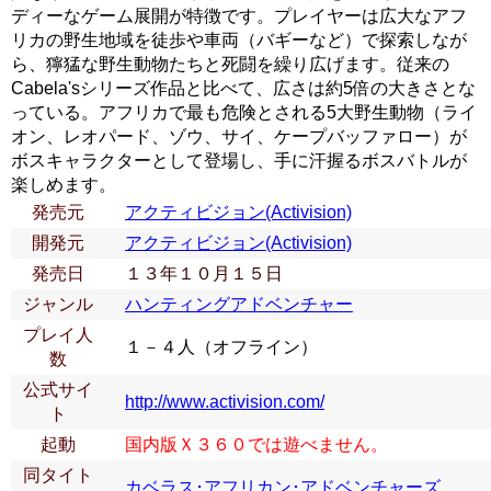
ディーなゲーム展開が特徴です。プレイヤーは広大なアフ
リカの野生地域を徒歩や車両（バギーなど）で探索しなが
ら、獰猛な野生動物たちと死闘を繰り広げます。従来の
Cabela'sシリーズ作品と比べて、広さは約5倍の大きさとな
っている。アフリカで最も危険とされる5大野生動物（ライ
オン、レオパード、ゾウ、サイ、ケープバッファロー）が
ボスキャラクターとして登場し、手に汗握るボスバトルが
楽しめます。
発売元
アクティビジョン(Activision)
開発元
アクティビジョン(Activision)
発売日
１３年１０月１５日
ジャンル
ハンティングアドベンチャー
プレイ人
１－４人（オフライン）
数
公式サイ
http://www.activision.com/
ト
起動
国内版Ｘ３６０では遊べません。
同タイト
カベラス･アフリカン･アドベンチャーズ