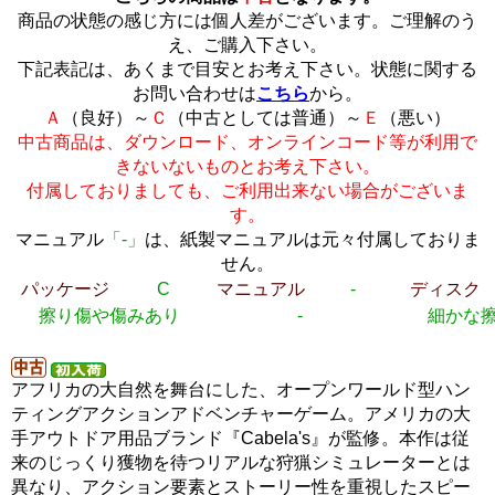
商品の状態の感じ方には個人差がございます。ご理解のう
え、ご購入下さい。
下記表記は、あくまで目安とお考え下さい。状態に関する
お問い合わせは
こちら
から。
Ａ
（良好）～
Ｃ
（中古としては普通）～
Ｅ
（悪い）
中古商品は、ダウンロード、オンラインコード等が利用で
きないないものとお考え下さい。
付属しておりましても、ご利用出来ない場合がございま
す。
マニュアル
「-」
は、紙製マニュアルは元々付属しておりま
せん。
パッケージ
C
マニュアル
-
ディスク
擦り傷や傷みあり
-
細かな
アフリカの大自然を舞台にした、オープンワールド型ハン
ティングアクションアドベンチャーゲーム。アメリカの大
手アウトドア用品ブランド『Cabela's』が監修。本作は従
来のじっくり獲物を待つリアルな狩猟シミュレーターとは
異なり、アクション要素とストーリー性を重視したスピー