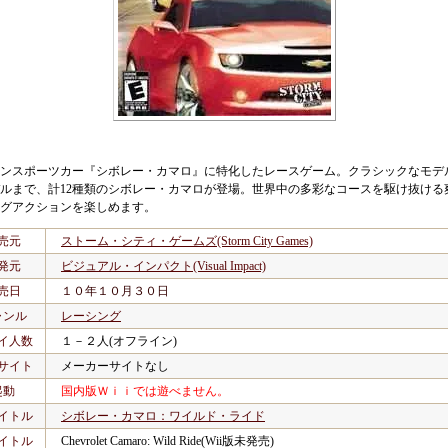
ンスポーツカー『シボレー・カマロ』に特化したレースゲーム。クラシックなモデ
ルまで、計12種類のシボレー・カマロが登場。世界中の多彩なコースを駆け抜ける
グアクションを楽しめます。
売元
ストーム・シティ・ゲームズ(Storm City Games)
発元
ビジュアル・インパクト(Visual Impact)
売日
１０年１０月３０日
ャンル
レーシング
イ人数
１－２人(オフライン)
サイト
メーカーサイトなし
起動
国内版Ｗｉｉでは遊べません。
イトル
シボレー・カマロ：ワイルド・ライド
イトル
Chevrolet Camaro: Wild Ride(Wii版未発売)