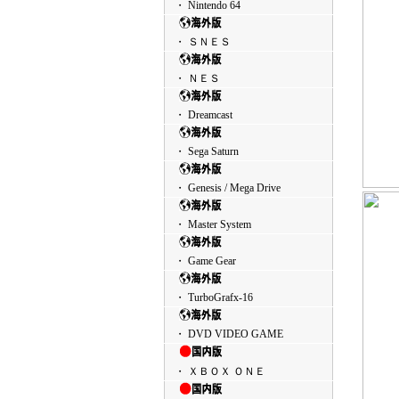
・ Nintendo 64
・ ＳＮＥＳ
・ ＮＥＳ
・ Dreamcast
・ Sega Saturn
・ Genesis / Mega Drive
・ Master System
・ Game Gear
・ TurboGrafx-16
・ DVD VIDEO GAME
・ ＸＢＯＸ ＯＮＥ