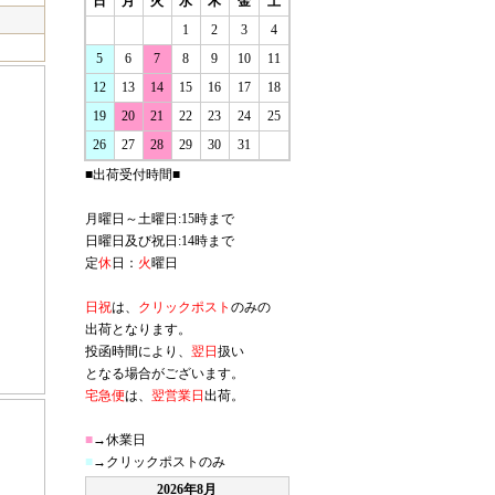
日
月
火
水
木
金
土
1
2
3
4
5
6
7
8
9
10
11
12
13
14
15
16
17
18
19
20
21
22
23
24
25
26
27
28
29
30
31
■出荷受付時間■
月曜日～土曜日:15時まで
日曜日及び祝日:14時まで
定
休
日：
火
曜日
日祝
は、
クリックポスト
のみの
出荷となります。
投函時間により、
翌日
扱い
となる場合がございます。
宅急便
は、
翌営業日
出荷。
■
→休業日
■
→クリックポストのみ
2026年8月