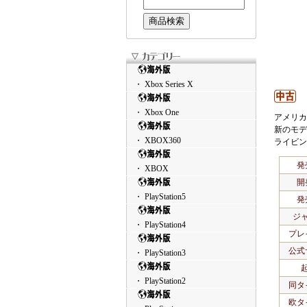
・ Xbox Series X
・ Xbox One
アメリカ
新のモデ
・ XBOX360
ライビン
発
・ XBOX
開
・ PlayStation5
発
ジ
・ PlayStation4
プレ
公式
・ PlayStation3
・ PlayStation2
同タ
欧タ