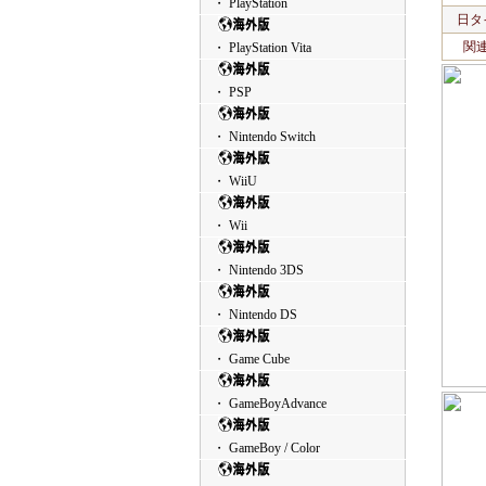
・ PlayStation
日タ
関
・ PlayStation Vita
・ PSP
・ Nintendo Switch
・ WiiU
・ Wii
・ Nintendo 3DS
・ Nintendo DS
・ Game Cube
・ GameBoyAdvance
・ GameBoy / Color