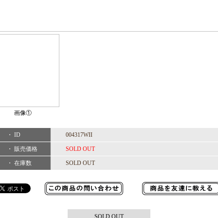
画像①
・ ID
004317WII
・ 販売価格
SOLD OUT
・ 在庫数
SOLD OUT
SOLD OUT