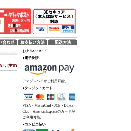
お支払いついて
●
電子決済
し](中古)
アマゾンペイがご利用可能。
●
クレジットカード
VISA・MasterCard・JCB・Diners
Club・AmericanExpressのカードが
ご利用可能。
●
コンビニ払い