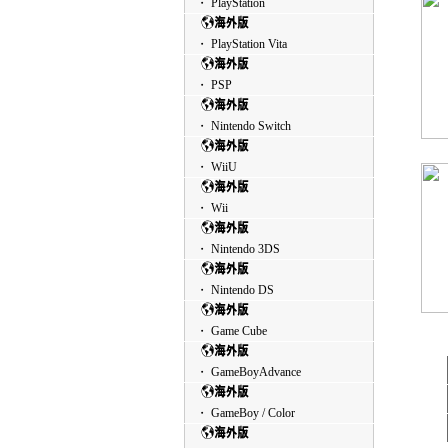
・ PlayStation
・ PlayStation Vita
・ PSP
・ Nintendo Switch
・ WiiU
・ Wii
・ Nintendo 3DS
・ Nintendo DS
・ Game Cube
・ GameBoyAdvance
・ GameBoy / Color