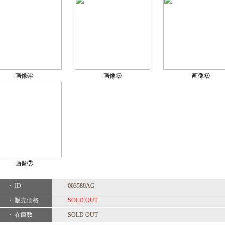
画像④
画像⑤
画像⑥
画像⑦
・ ID
003580AG
・ 販売価格
SOLD OUT
・ 在庫数
SOLD OUT