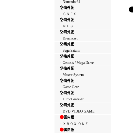
・ Nintendo 64
・ ＳＮＥＳ
・ ＮＥＳ
・ Dreamcast
・ Sega Saturn
・ Genesis / Mega Drive
・ Master System
・ Game Gear
・ TurboGrafx-16
・ DVD VIDEO GAME
・ ＸＢＯＸ ＯＮＥ