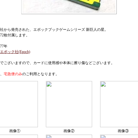
社から発売された、エポックブックゲームシリーズ 新巨人の星。
72枚付属します。
77年
エポック社(Epoch)
でございますので、カードに使用感や本体に擦り傷などございます。
、
宅急便のみ
のご利用となります。
画像①
画像②
画像③