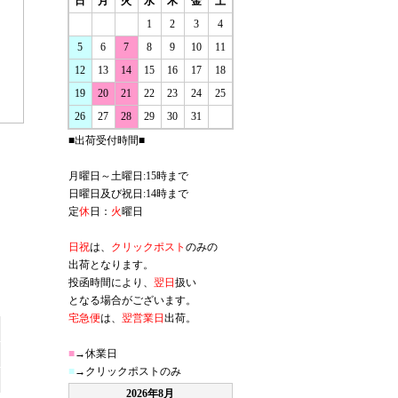
日
月
火
水
木
金
土
1
2
3
4
5
6
7
8
9
10
11
12
13
14
15
16
17
18
19
20
21
22
23
24
25
26
27
28
29
30
31
■出荷受付時間■
月曜日～土曜日:15時まで
日曜日及び祝日:14時まで
定
休
日：
火
曜日
日祝
は、
クリックポスト
のみの
出荷となります。
投函時間により、
翌日
扱い
となる場合がございます。
宅急便
は、
翌営業日
出荷。
■
→休業日
■
→クリックポストのみ
2026年8月