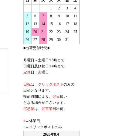
日
月
火
水
木
金
土
1
2
3
4
5
6
7
8
9
10
11
12
13
14
15
16
17
18
19
20
21
22
23
24
25
26
27
28
29
30
31
■出荷受付時間■
月曜日～土曜日:15時まで
日曜日及び祝日:14時まで
定
休
日：
火
曜日
日祝
は、
クリックポスト
のみの
出荷となります。
投函時間により、
翌日
扱い
となる場合がございます。
宅急便
は、
翌営業日
出荷。
■
→休業日
■
→クリックポストのみ
2026年8月