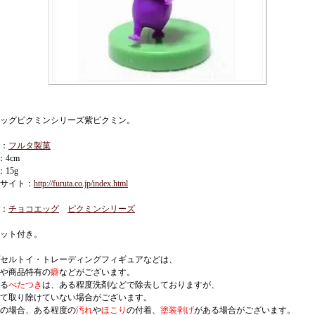
ッグピクミンシリーズ紫ピクミン。
：
フルタ製菓
：4cm
：15g
サイト：
http://furuta.co.jp/index.html
：
チョコエッグ
ピクミンシリーズ
ット付き。
セルトイ・トレーディングフィギュアなどは、
や商品特有の
癖
などがございます。
る
べたつき
は、ある程度洗剤などで除去しておりますが、
て取り除けていない場合がございます。
の場合、ある程度の
汚れ
や
ほこり
の付着、
塗装剥げ
がある場合がございます。