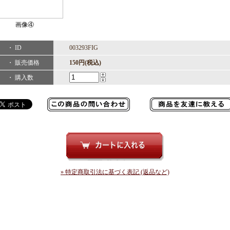
画像④
・ ID
003293FIG
・ 販売価格
150円(税込)
・ 購入数
» 特定商取引法に基づく表記 (返品など)