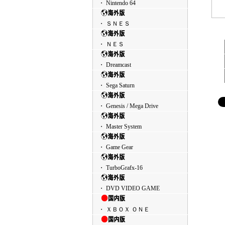
・ Nintendo 64
・ ＳＮＥＳ
・ ＮＥＳ
・ Dreamcast
・ Sega Saturn
・ Genesis / Mega Drive
・ Master System
・ Game Gear
・ TurboGrafx-16
・ DVD VIDEO GAME
・ ＸＢＯＸ ＯＮＥ