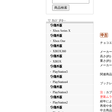
・ Xbox Series X
・ Xbox One
チョコエ
・ XBOX360
メーカー
高さ(約)
重さ(約)
・ XBOX
メーカー
・ PlayStation5
関連商品
・ PlayStation4
ブックレ
・ PlayStation3
注
：カプ
塗装ムラ
経年によ
・ PlayStation2
再発や全
中古商品