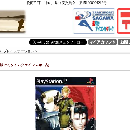
古物商許可 神奈川県公安委員会 第451390006218号
＞
プレイステーション２
内版PS2]タイムクライシス3(中古)