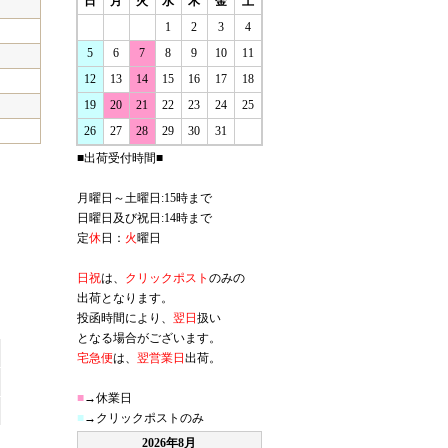
日
月
火
水
木
金
土
1
2
3
4
5
6
7
8
9
10
11
12
13
14
15
16
17
18
19
20
21
22
23
24
25
26
27
28
29
30
31
■出荷受付時間■
月曜日～土曜日:15時まで
日曜日及び祝日:14時まで
定
休
日：
火
曜日
日祝
は、
クリックポスト
のみの
出荷となります。
投函時間により、
翌日
扱い
となる場合がございます。
宅急便
は、
翌営業日
出荷。
■
→休業日
■
→クリックポストのみ
2026年8月