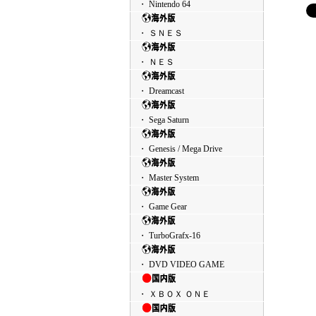
・ Nintendo 64
・ ＳＮＥＳ
・ ＮＥＳ
・ Dreamcast
・ Sega Saturn
・ Genesis / Mega Drive
・ Master System
・ Game Gear
・ TurboGrafx-16
・ DVD VIDEO GAME
・ ＸＢＯＸ ＯＮＥ