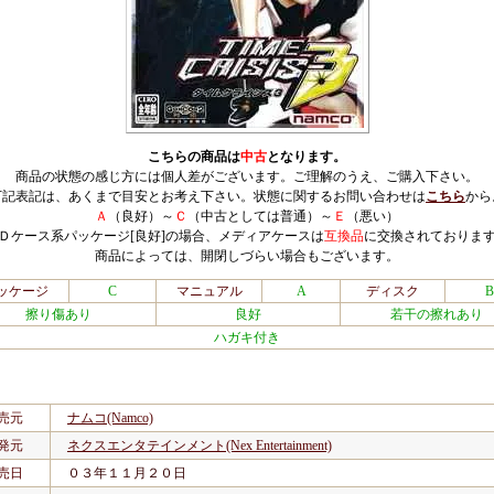
こちらの商品は
中古
となります。
商品の状態の感じ方には個人差がございます。ご理解のうえ、ご購入下さい。
下記表記は、あくまで目安とお考え下さい。状態に関するお問い合わせは
こちら
から
Ａ
（良好）～
Ｃ
（中古としては普通）～
Ｅ
（悪い）
Ｄケース系パッケージ[良好]の場合、メディアケースは
互換品
に交換されておりま
商品によっては、開閉しづらい場合もございます。
ッケージ
C
マニュアル
A
ディスク
B
擦り傷あり
良好
若干の擦れあり
ハガキ付き
売元
ナムコ(Namco)
発元
ネクスエンタテインメント(Nex Entertainment)
売日
０３年１１月２０日