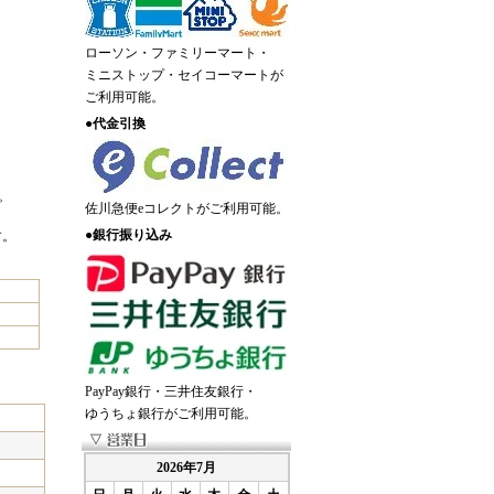
ローソン・ファミリーマート・
ミニストップ・セイコーマートが
ご利用可能。
●
代金引換
。
佐川急便eコレクトがご利用可能。
●
銀行振り込み
す。
PayPay銀行・三井住友銀行・
ゆうちょ銀行がご利用可能。
2026年7月