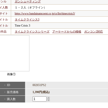
ャンル
ガンシューティング
イ人数
１－２人（オフライン）
サイト
https://www.bandainamcoent.co.jp/cs/list/timecrisis3/
イトル
タイムクライシス3
イトル
Time Crisis 3
連作品
タイムクライシスシリーズ
アーケードからの移植
ガンコン2対応
画像①
・ ID
002651PS2
・ 販売価格
1,390円(税込)
・ 購入数