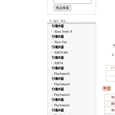
・ Xbox Series X
・ Xbox One
・ XBOX360
Ｃ
・ XBOX
パ
・ PlayStation5
・ PlayStation4
・ PlayStation3
発
開
・ PlayStation2
発