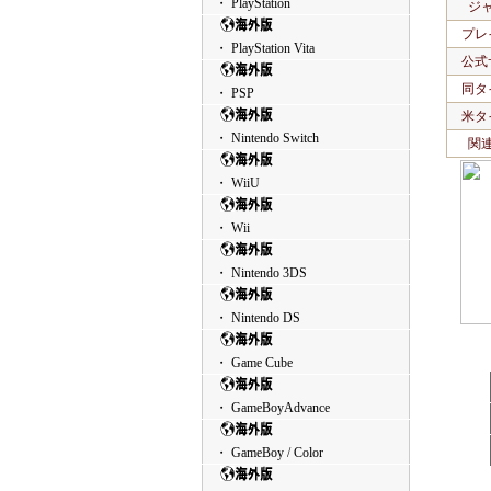
・ PlayStation
ジ
プレ
・ PlayStation Vita
公式
同タ
・ PSP
米タ
・ Nintendo Switch
関
・ WiiU
・ Wii
・ Nintendo 3DS
・ Nintendo DS
・ Game Cube
・ GameBoyAdvance
・ GameBoy / Color