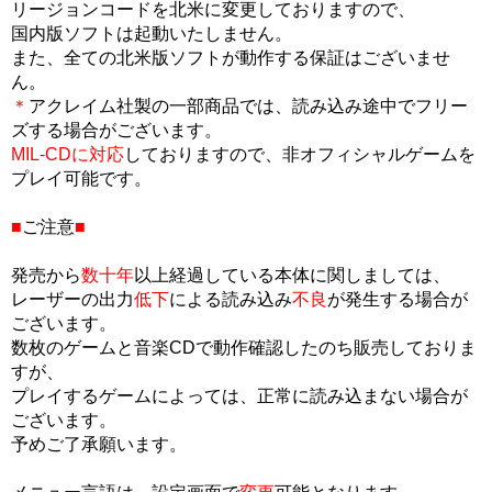
リージョンコードを北米に変更しておりますので、
国内版ソフトは起動いたしません。
また、全ての北米版ソフトが動作する保証はございませ
ん。
＊
アクレイム社製の一部商品では、読み込み途中でフリー
ズする場合がございます。
MIL-CDに対応
しておりますので、非オフィシャルゲームを
プレイ可能です。
■
ご注意
■
発売から
数十年
以上経過している本体に関しましては、
レーザーの出力
低下
による読み込み
不良
が発生する場合が
ございます。
数枚のゲームと音楽CDで動作確認したのち販売しておりま
すが、
プレイするゲームによっては、正常に読み込まない場合が
ございます。
予めご了承願います。