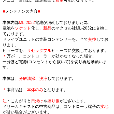
メニュー言語は、設定画面で
変更
可能となります。
■
メンテナンス内容
■
本体内部
ML-2032
電池が消耗しておりました為、
電池を
ソケット
化し、
新品
のマクセル社ML-2032に交換し
ております。
ドライブユニットの実装コンデンサーを、全て
交換
してお
ります。
ヒューズを、
リセッタブル
ヒューズに交換しております。
＊
万が一、コントローラーが効かなくなった場合、
一分ほど電源(コンセントから抜いて)を切り再起動願いま
す。
本体は、
分解清掃
、
洗浄
しております。
＊
本商品は、
本体のみ
となります。
注
：こんがりと
日焼け
や
擦り傷
がございます。
ドリームキャストの中古商品は、コントローラ端子の
接地
が甘い場合がございます。