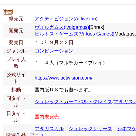
発売元
アクティビジョン(Activision)
ヴォルガムス(Ivolgamus)
[Shrek]
開発元
ビルトス・ゲームズ(Virtuos Games)
[Madagasc
発売日
１０年９月２２日
ジャンル
コンピレーション
プレイ人
１－４人（マルチカードプレイ）
数
公式サイ
https://www.activision.com/
ト
起動
国内版ＤＳでも遊べます。
同タイト
シュレック・カーニバル・クレイズ
/
マダガス
ル
日タイト
国内未発売
ル
マダガスカル
シュレックシリーズ
シネマ
関連作品
アニメ