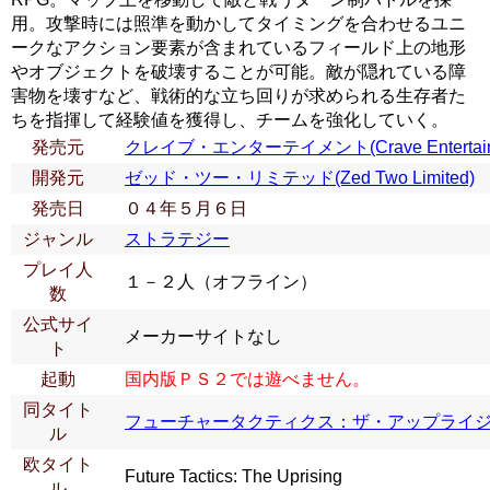
用。攻撃時には照準を動かしてタイミングを合わせるユニ
ークなアクション要素が含まれているフィールド上の地形
やオブジェクトを破壊することが可能。敵が隠れている障
害物を壊すなど、戦術的な立ち回りが求められる生存者た
ちを指揮して経験値を獲得し、チームを強化していく。
発売元
クレイブ・エンターテイメント(Crave Entertain
開発元
ゼッド・ツー・リミテッド(Zed Two Limited)
発売日
０４年５月６日
ジャンル
ストラテジー
プレイ人
１－２人（オフライン）
数
公式サイ
メーカーサイトなし
ト
起動
国内版ＰＳ２では遊べません。
同タイト
フューチャータクティクス：ザ・アップライ
ル
欧タイト
Future Tactics: The Uprising
ル