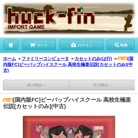
カート
ログイン
検索
ホーム
＞
ファミリーコンピュータ
＞
カセットのみ(は行)
＞
[国
内版FC]ビーバップハイスクール 高校生極楽伝説[カセットのみ](中
古)
前の商品へ
次の商品へ
[国内版FC]ビーバップハイスクール 高校生極楽
伝説[カセットのみ](中古)