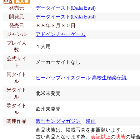
発売元
データイースト(Data East)
開発元
データイースト(Data East)
発売日
８８年３月３０日
ジャンル
アドベンチャーゲーム
プレイ人
１人用
数
公式サイ
メーカーサイトなし
ト
同タイト
ビーバップハイスクール 高校生極楽伝説
ル
米タイト
北米未発売
ル
欧タイト
欧州未発売
ル
関連作品
週刊ヤングマガジン
漫画
商品状態は、掲載写真を参照願います。
古い商品となります為、
表記以上
の
状態
の場