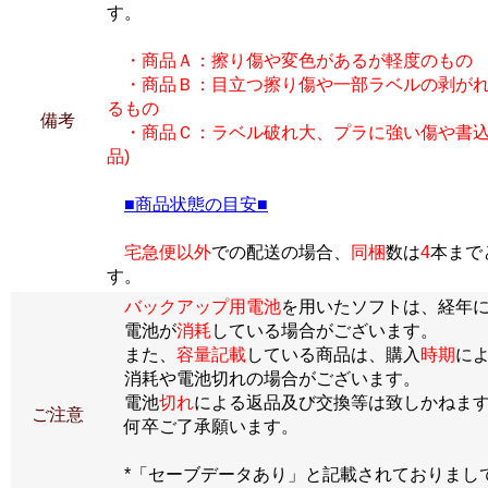
す。
・商品Ａ：擦り傷や変色があるが軽度のもの
・商品Ｂ：目立つ擦り傷や一部ラベルの剥がれ
るもの
備考
・商品Ｃ：ラベル破れ大、プラに強い傷や書込
品)
■商品状態の目安■
宅急便以外
での配送の場合、
同梱
数は
4
本まで
す。
バックアップ用電池
を用いたソフトは、経年
電池が
消耗
している場合がございます。
また、
容量記載
している商品は、購入
時期
に
消耗や電池切れの場合がございます。
電池
切れ
による返品及び交換等は致しかねま
ご注意
何卒ご了承願います。
*「セーブデータあり」と記載されておりまし