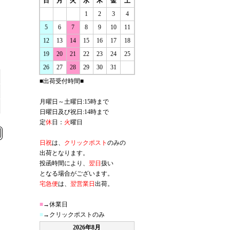
日
月
火
水
木
金
土
1
2
3
4
5
6
7
8
9
10
11
12
13
14
15
16
17
18
19
20
21
22
23
24
25
26
27
28
29
30
31
■出荷受付時間■
月曜日～土曜日:15時まで
日曜日及び祝日:14時まで
定
休
日：
火
曜日
日祝
は、
クリックポスト
のみの
出荷となります。
投函時間により、
翌日
扱い
となる場合がございます。
宅急便
は、
翌営業日
出荷。
■
→休業日
■
→クリックポストのみ
2026年8月