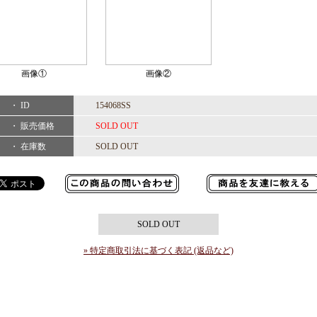
画像①
画像②
・ ID
154068SS
・ 販売価格
SOLD OUT
・ 在庫数
SOLD OUT
SOLD OUT
» 特定商取引法に基づく表記 (返品など)