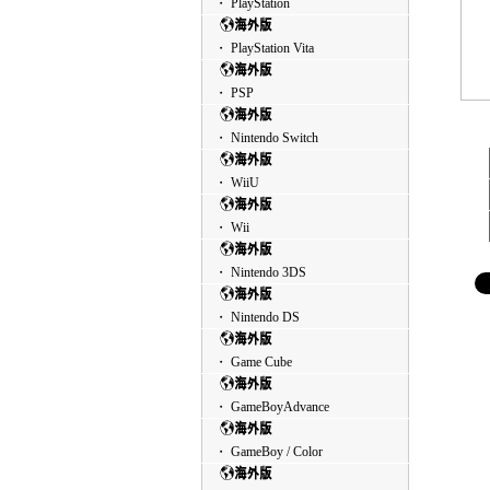
・ PlayStation
・ PlayStation Vita
・ PSP
・ Nintendo Switch
・ WiiU
・ Wii
・ Nintendo 3DS
・ Nintendo DS
・ Game Cube
・ GameBoyAdvance
・ GameBoy / Color