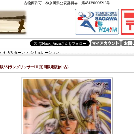
古物商許可 神奈川県公安委員会 第451390006218号
＞
セガサターン
＞
シミュレーション
版SS]ラングリッサーIII[初回限定版](中古)