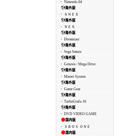
・ Nintendo 64
・ ＳＮＥＳ
・ ＮＥＳ
・ Dreamcast
・ Sega Saturn
・ Genesis / Mega Drive
・ Master System
・ Game Gear
・ TurboGrafx-16
・ DVD VIDEO GAME
・ ＸＢＯＸ ＯＮＥ