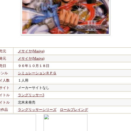
売元
メサイヤ(Masiya)
発元
メサイヤ(Masiya)
売日
９６年１０月１８日
ャンル
シミュレーションＲＰＧ
イ人数
１人用
サイト
メーカーサイトなし
イトル
ラングリッサー3
イトル
北米未発売
連作品
ラングリッサーシリーズ
ロールプレイング