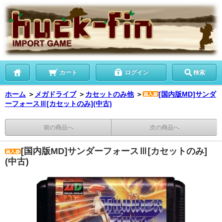
カート
ログイン
検索
ホーム
＞
メガドライブ
＞
カセットのみ他
＞
[国内版MD]サンダ
ーフォースⅢ[カセットのみ](中古)
前の商品へ
次の商品へ
[国内版MD]サンダーフォースⅢ[カセットのみ]
(中古)