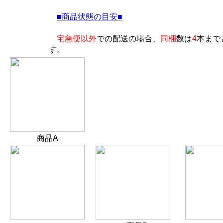
■商品状態の目安■
宅急便以外
での配送の場合、
同梱
数は
4
本まで
す。
商品A