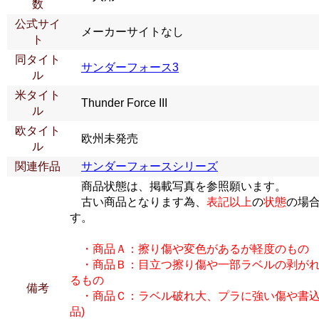
数
公式サイ
メーカーサイトなし
ト
同タイト
サンダーフォース3
ル
米タイト
Thunder Force III
ル
欧タイト
欧州未発売
ル
関連作品
サンダーフォースシリーズ
商品状態は、掲載写真を参照願います。
古い商品となります為、
表記以上
の
状態
の場
す。
・商品Ａ：擦り傷や変色があるが軽度のもの
・商品Ｂ：目立つ擦り傷や一部ラベルの剥がれ
るもの
備考
・商品Ｃ：ラベル破れ大、プラに強い傷や書込
品)