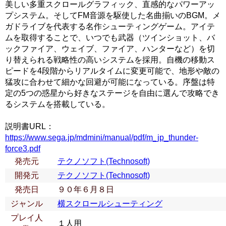
美しい多重スクロールグラフィック、直感的なパワーアッ
プシステム。そしてFM音源を駆使した名曲揃いのBGM。メ
ガドライブを代表する名作シューティングゲーム。アイテ
ムを取得することで、いつでも武器（ツインショット、バ
ックファイア、ウェイブ、ファイア、ハンターなど）を切
り替えられる戦略性の高いシステムを採用。自機の移動ス
ピードを4段階からリアルタイムに変更可能で、地形や敵の
猛攻に合わせて細かな回避が可能になっている。序盤は特
定の5つの惑星から好きなステージを自由に選んで攻略でき
るシステムを搭載している。
説明書URL：
https://www.sega.jp/mdmini/manual/pdf/m_jp_thunder-
force3.pdf
発売元
テクノソフト(Technosoft)
開発元
テクノソフト(Technosoft)
発売日
９０年６月８日
ジャンル
横スクロールシューティング
プレイ人
１人用