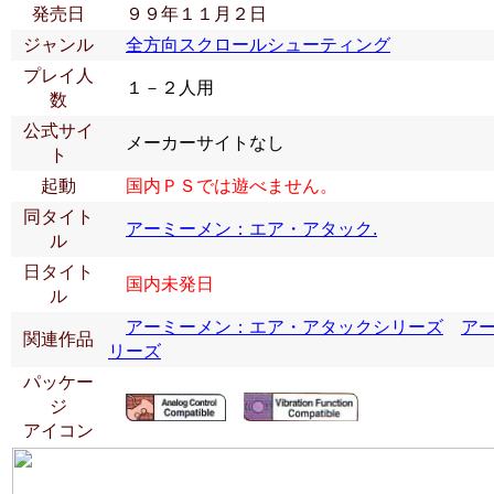
発売日
９９年１１月２日
ジャンル
全方向スクロールシューティング
プレイ人
１－２人用
数
公式サイ
メーカーサイトなし
ト
起動
国内ＰＳでは遊べません。
同タイト
アーミーメン：エア・アタック.
ル
日タイト
国内未発日
ル
アーミーメン：エア・アタックシリーズ
ア
関連作品
リーズ
パッケー
ジ
アイコン