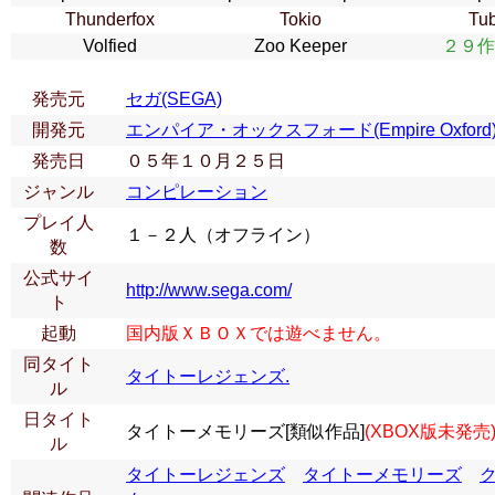
Thunderfox
Tokio
Tub
Volfied
Zoo Keeper
２９作
発売元
セガ(SEGA)
開発元
エンパイア・オックスフォード(Empire Oxford
発売日
０５年１０月２５日
ジャンル
コンピレーション
プレイ人
１－２人（オフライン）
数
公式サイ
http://www.sega.com/
ト
起動
国内版ＸＢＯＸでは遊べません。
同タイト
タイトーレジェンズ.
ル
日タイト
タイトーメモリーズ[類似作品]
(XBOX版未発売
ル
タイトーレジェンズ
タイトーメモリーズ