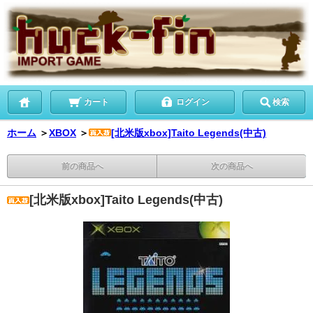
カート
ログイン
検索
ホーム
＞
XBOX
＞
[北米版xbox]Taito Legends(中古)
前の商品へ
次の商品へ
[北米版xbox]Taito Legends(中古)