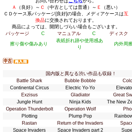
お問い合わせは
こちら
から。
Ａ
（良好）～
Ｃ
（中古としては普通）～
Ｅ
（悪い）
ＣＤケース系パッケージ[良好]の場合、メディアケースは
互
換品
に交換されております。
商品によっては、開閉しづらい場合もございます。
パッケージ
C
マニュアル
C
ディスク
表紙折れ跡や使用感あ
擦り傷や傷みあり
内外周
り
国内版と異なる渋い作品も収録！
Battle Shark
Bubble Bobble
Colo
Continental Circus
Electric Yo-Yo
Elevato
Exzisus
Gladiator
Great S
Jungle Hunt
Ninja Kids
The New Ze
Operation Thunderbolt
Operation Wolf
Pho
Plotting
Plump Pop
Rainbow
Rastan
Return of the Invaders
Spac
Space Invaders
Space Invaders part 2
Supe