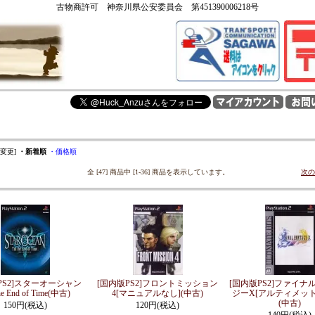
古物商許可 神奈川県公安委員会 第451390006218号
を変更]
・新着順
・価格順
全 [47] 商品中 [1-36] 商品を表示しています。
次の
PS2]スターオーシャン
[国内版PS2]フロントミッション
[国内版PS2]ファイナ
the End of Time(中古)
4[マニュアルなし](中古)
ジーX[アルティメット
(中古)
150円(税込)
120円(税込)