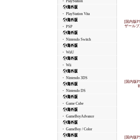
・ PlayStation
・ PlayStation Vita
[国内版P
ザールブ
・ PSP
・ Nintendo Switch
・ WiiU
・ Wii
・ Nintendo 3DS
[国内版
・ Nintendo DS
・ Game Cube
・ GameBoyAdvance
・ GameBoy / Color
[国内版