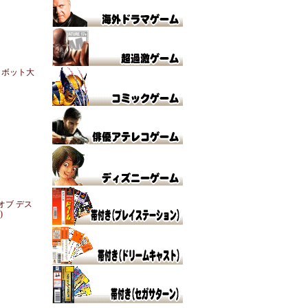
ロボット大
 オブ デス
)