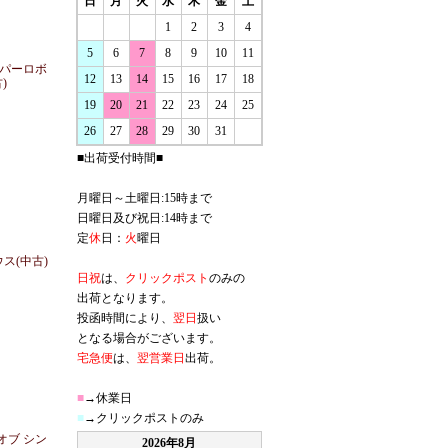
日
月
火
水
木
金
土
1
2
3
4
5
6
7
8
9
10
11
ーパーロボ
12
13
14
15
16
17
18
)
19
20
21
22
23
24
25
26
27
28
29
30
31
■出荷受付時間■
月曜日～土曜日:15時まで
日曜日及び祝日:14時まで
定
休
日：
火
曜日
ウス(中古)
日祝
は、
クリックポスト
のみの
出荷となります。
投函時間により、
翌日
扱い
となる場合がございます。
宅急便
は、
翌営業日
出荷。
■
→休業日
■
→クリックポストのみ
 オブ シン
2026年8月