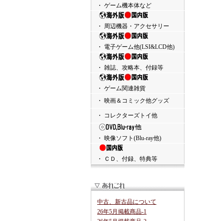
・ ゲーム機本体など
・ 周辺機器・アクセサリー
・ 電子ゲーム他(LSI&LCD他)
・ 雑誌、攻略本、付録等
・ ゲーム関連雑貨
・ 映画＆コミック他グッズ
・ コレクターズトイ他
・ 映像ソフト(Blu-ray他)
・ ＣＤ、付録、特典等
中古、新古品について
26年5月掲載商品-1