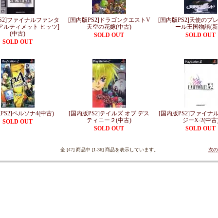
PS2]ファイナルファンタ
[国内版PS2]ドラゴンクエストV
[国内版PS2]天使のプ
[アルティメット ヒッツ]
天空の花嫁(中古)
ール王国物語(新
(中古)
SOLD OUT
SOLD OUT
SOLD OUT
PS2]ペルソナ4(中古)
[国内版PS2]テイルズ オブ デス
[国内版PS2]ファイナ
ティニー２(中古)
ジーX-2(中古
SOLD OUT
SOLD OUT
SOLD OUT
全 [47] 商品中 [1-36] 商品を表示しています。
次の