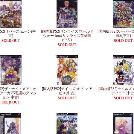
S2]リバース ムーン(中
[国内版PS2]サンライズ ワールド
[国内版PS2]スーパー
古)
ウォー from サンライズ英雄譚
戦Z(中古)
(中古)
SOLD OUT
SOLD OUT
SOLD OUT
PS2]ザ・ナイトメア・オ
[国内版PS2]テイルズ オブ ジ ア
[国内版PS2]テイルズ
アーガ 不思議のダンジ
ビス(中古)
ティニー(中古
ョン(中古)
SOLD OUT
SOLD OUT
SOLD OUT