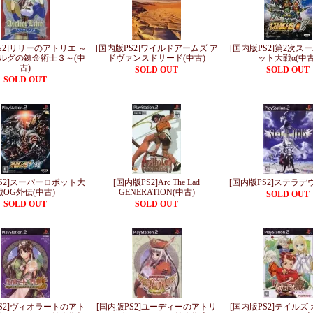
S2]リリーのアトリエ ～
[国内版PS2]ワイルドアームズ ア
[国内版PS2]第2次ス
ルグの錬金術士３～(中
ドヴァンスドサード(中古)
ット大戦α(中古
古)
SOLD OUT
SOLD OUT
SOLD OUT
PS2]スーパーロボット大
[国内版PS2]Arc The Lad
[国内版PS2]ステラデ
戦OG外伝(中古)
GENERATION(中古)
SOLD OUT
SOLD OUT
SOLD OUT
PS2]ヴィオラートのアト
[国内版PS2]ユーディーのアトリ
[国内版PS2]テイルズ