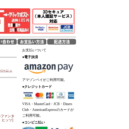
お支払いついて
●
電子決済
ページ ＞
アマゾンペイがご利用可能。
●
クレジットカード
VISA・MasterCard・JCB・Diners
Club・AmericanExpressのカードが
ご利用可能。
ルファンタ
 ヒッツ]
●
コンビニ払い