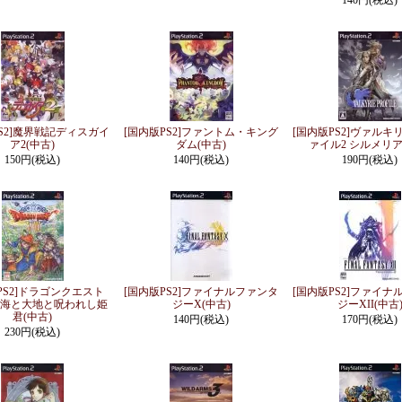
140円(税込)
PS2]魔界戦記ディスガイ
[国内版PS2]ファントム・キング
[国内版PS2]ヴァルキ
ア2(中古)
ダム(中古)
ァイル2 シルメリア
150円(税込)
140円(税込)
190円(税込)
PS2]ドラゴンクエスト
[国内版PS2]ファイナルファンタ
[国内版PS2]ファイナ
 空と海と大地と呪われし姫
ジーX(中古)
ジーXII(中古
君(中古)
140円(税込)
170円(税込)
230円(税込)