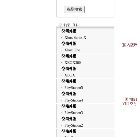
・ Xbox Series X
[国内版
・ Xbox One
・ XBOX360
・ XBOX
・ PlayStation5
[国内版
・ PlayStation4
VIII
・ PlayStation3
・ PlayStation2