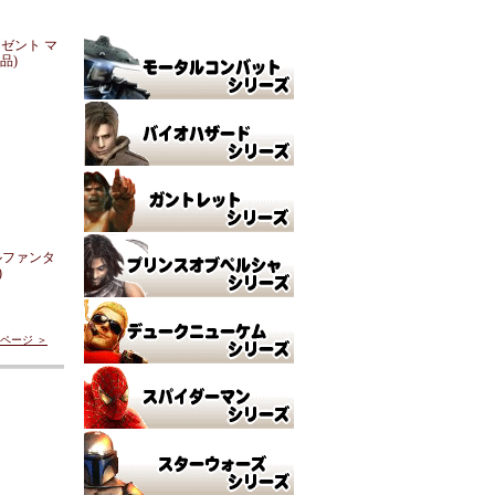
レゼント マ
品)
ルファンタ
)
ページ ＞