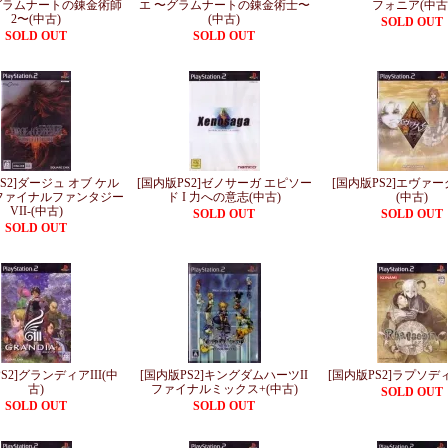
グラムナートの錬金術師
エ 〜グラムナートの錬金術士〜
フォニア(中古
2〜(中古)
(中古)
SOLD OUT
SOLD OUT
SOLD OUT
S2]ダージュ オブ ケル
[国内版PS2]ゼノサーガ エピソー
[国内版PS2]エヴァ
-ファイナルファンタジー
ド I 力への意志(中古)
(中古)
VII-(中古)
SOLD OUT
SOLD OUT
SOLD OUT
S2]グランディアIII(中
[国内版PS2]キングダムハーツII
[国内版PS2]ラプソデ
古)
ファイナルミックス+(中古)
SOLD OUT
SOLD OUT
SOLD OUT