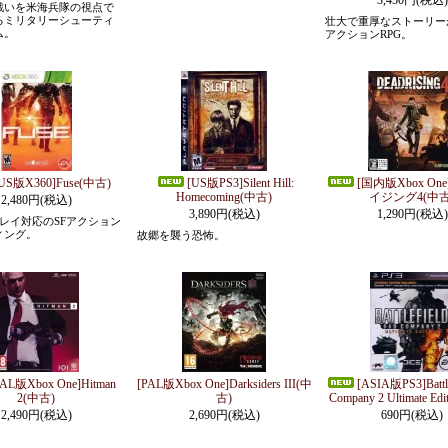
3,450円(税込)
戦いを米海兵隊の視点で
るミリタリーシューティ
壮大で重厚なストーリー
ム。
アクションRPG。
US版X360]Fuse(中古)
[US版PS3]Silent Hill:
[国内版Xbox O
Homecoming(中古)
イジング4(中古
2,480円(税込)
3,890円(税込)
1,290円(税込)
レイ対応のSFアクション
ィング。
故郷を襲う恐怖。
PAL版Xbox One]Hitman
[PAL版Xbox One]Darksiders III(中
[ASIA版PS3]Battle
2(中古)
古)
Company 2 Ultimate Ed
2,490円(税込)
2,690円(税込)
690円(税込)