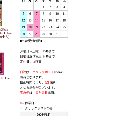
日
月
火
水
木
金
土
1
2
3
4
5
6
7
8
9
10
11
12
13
14
15
16
17
18
19
20
21
22
23
24
25
X/Xbox
he Trilogy
26
27
28
29
30
31
ion(中古)
■出荷受付時間■
月曜日～土曜日:15時まで
日曜日及び祝日:14時まで
定
休
日：
火
曜日
日祝
は、
クリックポスト
のみの
出荷となります。
 Nukem
投函時間により、
翌日
扱い
となる場合がございます。
宅急便
は、
翌営業日
出荷。
■
→休業日
■
→クリックポストのみ
2026年8月