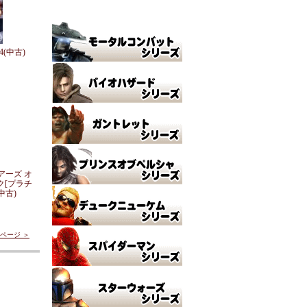
d 4(中古)
ギアーズ オ
ク[プラチ
中古)
ページ ＞