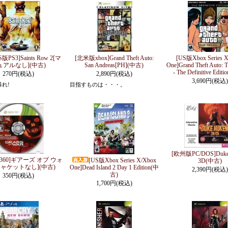
S版PS3]Saints Row 2[マ
[北米版xbox]Grand Theft Auto:
[US版Xbox Series 
ュアルなし](中古)
San Andreas[PH](中古)
One]Grand Theft Auto: T
- The Definitive Edit
270円(税込)
2,890円(税込)
3,690円(税込)
れ!
目指すものは・・・。
[欧州版PC/DOS]Duke
360]ギアーズ オブ ウォ
[US版Xbox Series X/Xbox
3D(中古)
ジャケットなし](中古)
One]Dead Island 2 Day 1 Edition(中
2,390円(税込)
古)
350円(税込)
1,700円(税込)