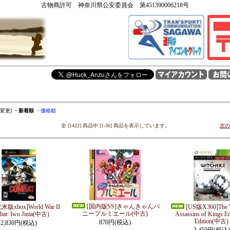
古物商許可 神奈川県公安委員会 第451390006218号
を変更]
・新着順
・価格順
全 [1422] 商品中 [1-36] 商品を表示しています。
次の
[国内版SS]きゃんきゃんバ
米版xbox]World War II
[US版X360]The W
ニープルミエール(中古)
bat: Iwo Jima(中古)
Assassins of Kings E
Edition(中古)
870円(税込)
2,830円(税込)