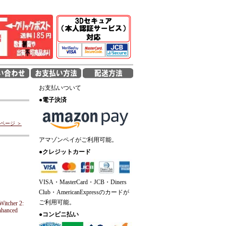
お支払いついて
●
電子決済
ページ ＞
アマゾンペイがご利用可能。
●
クレジットカード
VISA・MasterCard・JCB・Diners
Club・AmericanExpressのカードが
ご利用可能。
itcher 2:
nhanced
●
コンビニ払い