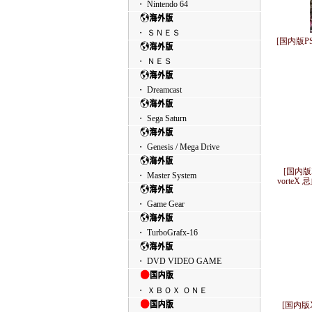
・ Nintendo 64
・ ＳＮＥＳ
[国内版P
・ ＮＥＳ
・ Dreamcast
・ Sega Saturn
・ Genesis / Mega Drive
[国内版
・ Master System
vorteX
・ Game Gear
・ TurboGrafx-16
・ DVD VIDEO GAME
・ ＸＢＯＸ ＯＮＥ
[国内版X3