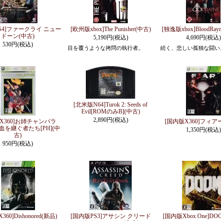
S4]ファークライ ニュー
[欧州版xbox]The Punisher(中古)
[独逸版xbox]BloodRay
ドーン(中古)
5,190円(税込)
4,690円(税込)
530円(税込)
目を覆うような拷問の執行者。
続く、悲しい孤独な闘い
[北米版N64]Turok 2: Seeds of
Evil[ROMのみB](中古)
2,890円(税込)
X360]お姉チャンバラ
[国内版X360]フィアー
 忌血を継ぐ者たち[PH](中
1,350円(税込)
古)
950円(税込)
60]Dishonored(新品)
[国内版PS3]アサシン クリード
[国内版Xbox One]DO