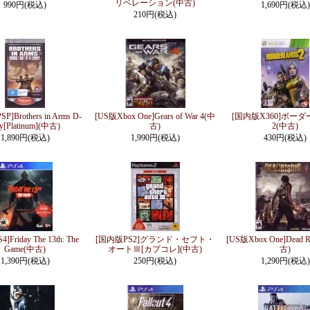
リベレーション(中古)
990円(税込)
1,690円(税込)
210円(税込)
]Brothers in Arms D-
[US版Xbox One]Gears of War 4(中
[国内版X360]ボー
y[Platinum](中古)
古)
2(中古)
1,890円(税込)
1,990円(税込)
430円(税込)
]Friday The 13th: The
[国内版PS2]グランド・セフト・
[US版Xbox One]Dead R
Game(中古)
オートⅢ[カプコレ](中古)
古)
1,390円(税込)
250円(税込)
1,290円(税込)