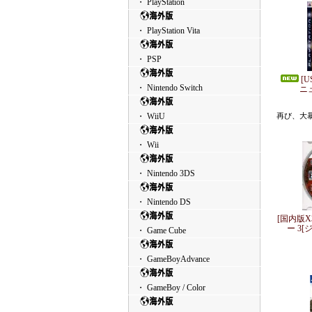
・ PlayStation
・ PlayStation Vita
・ PSP
[U
・ Nintendo Switch
ニ
・ WiiU
再び、大暴
・ Wii
・ Nintendo 3DS
・ Nintendo DS
[国内版X
ー 3[
・ Game Cube
・ GameBoyAdvance
・ GameBoy / Color