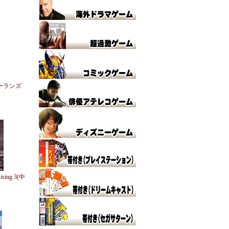
ダーランズ
ising 3(中