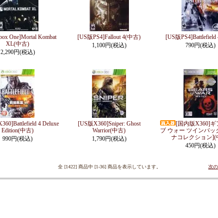
x One]Mortal Kombat
[US版PS4]Fallout 4(中古)
[US版PS4]Battlefiel
XL(中古)
1,100円(税込)
790円(税込)
2,290円(税込)
60]Battlefield 4 Deluxe
[US版X360]Sniper: Ghost
[国内版X360]
Edition(中古)
Warrior(中古)
ブ ウォー ツインパッ
ナコレクション](
990円(税込)
1,790円(税込)
450円(税込)
全 [1422] 商品中 [1-36] 商品を表示しています。
次の