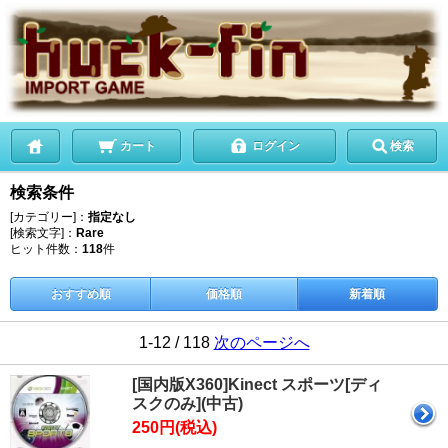
カート
ログイン
検索
検索条件
[カテゴリー]：
指定なし
[検索文字]：
Rare
ヒット件数：
118
件
おすすめ順
価格順
新着順
1-12 / 118
次のページへ
[国内版X360]Kinect スポーツ[ディ
スクのみ](中古)
250円(税込)