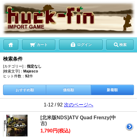
カート
ログイン
検索
検索条件
[カテゴリー]：
指定なし
[検索文字]：
Majesco
ヒット件数：
92
件
おすすめ順
価格順
新着順
1-12 / 92
次のページへ
[北米版NDS]ATV Quad Frenzy(中
古)
1,790円(税込)