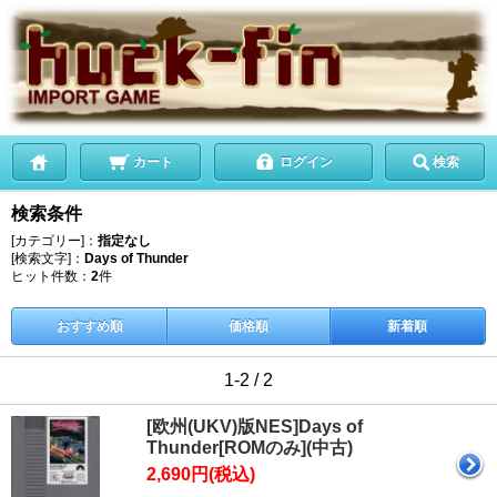
カート
ログイン
検索
検索条件
[カテゴリー]：
指定なし
[検索文字]：
Days of Thunder
ヒット件数：
2
件
おすすめ順
価格順
新着順
1-2 / 2
[欧州(UKV)版NES]Days of
Thunder[ROMのみ](中古)
2,690円(税込)