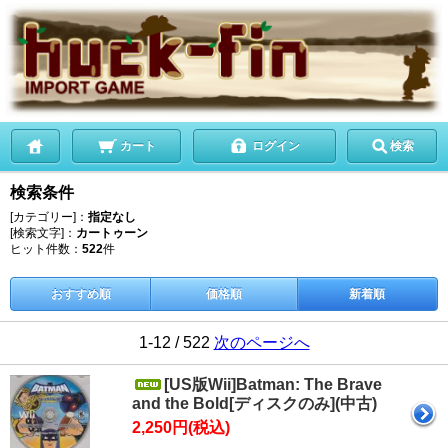
カート
ログイン
検索
検索条件
[カテゴリー]：
指定なし
[検索文字]：
カートゥーン
ヒット件数：
522
件
おすすめ順
価格順
新着順
1-12 / 522
次のページへ
[US版Wii]Batman: The Brave
and the Bold[ディスクのみ](中古)
2,250円(税込)