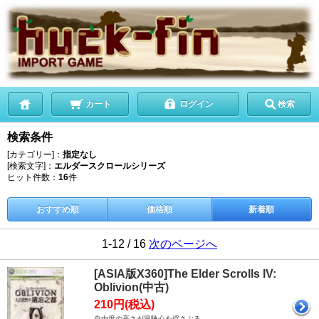
カート
ログイン
検索
検索条件
[カテゴリー]：
指定なし
[検索文字]：
エルダースクロールシリーズ
ヒット件数：
16
件
おすすめ順
価格順
新着順
1-12 / 16
次のページへ
[ASIA版X360]The Elder Scrolls IV:
Oblivion(中古)
210円(税込)
自由度の高さが冒険心を揺さぶる。