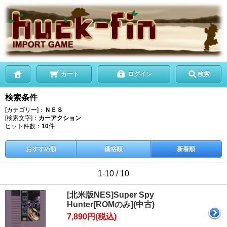
カート
ログイン
検索
検索条件
[カテゴリー]：
ＮＥＳ
[検索文字]：
カーアクション
ヒット件数：
10
件
おすすめ順
価格順
新着順
1-10 / 10
[北米版NES]Super Spy
Hunter[ROMのみ](中古)
7,890円(税込)