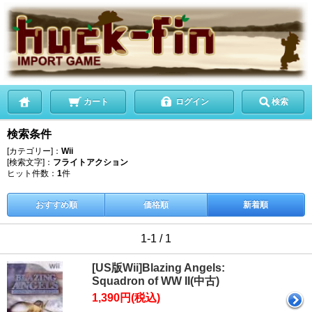
カート
ログイン
検索
検索条件
[カテゴリー]：
Wii
[検索文字]：
フライトアクション
ヒット件数：
1
件
おすすめ順
価格順
新着順
1-1 / 1
[US版Wii]Blazing Angels:
Squadron of WW II(中古)
1,390円(税込)